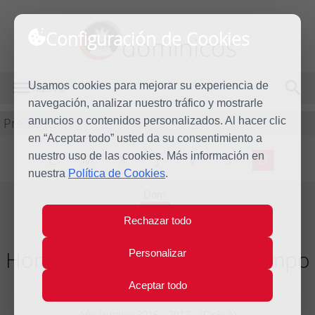
Configuración de Cookies
dominicos
Usamos cookies para mejorar su experiencia de
MENÚ
navegación, analizar nuestro tráfico y mostrarle
Predicación
anuncios o contenidos personalizados. Al hacer clic
en “Aceptar todo” usted da su consentimiento a
nuestro uso de las cookies. Más información en
L
M
X
J
V
S
D
nuestra
Política de Cookies
.
Dom
25
Rechazar todo
Jun
2017
Homilía XII Domingo del Tiempo
Personalizar
Ordinario
Aceptar todo
Año litúrgico 2016 - 2017 - (Ciclo A)