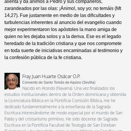
alienta y da ánimos a Pedro y sus compañeros,
zarandeados por las olas: ¡Ánimo!, soy yo; no temáis (Mt
14,27). Fue justamente en medio de las dificultades y
turbulencias inherentes al anuncio del evangelio cuando
mejor experimentaron los apóstoles la mano amiga de
quien no les dejaba solos y a la deriva. Ese es el legado
heredado de la tradición cristiana y que nos compromete
en toda suerte de iniciativas encaminadas al testimonio y
la confesión pública de la fe cristiana.
Fray Juan Huarte Osácar O.P.
Convento de Santo Tomás de Aquino (Sevilla)
Nacido en Atondo (Navarra). Una vez finalizados los
estudios institucionales dentro de la Orden dominicana y obtenida
la Licenciatura Bíblica en la Pontificia Comisión Bíblica, me he
dedicado fundamentalmente a la enseñanza de la Sagrada
Escritura interesándome de modo especial por el mundo de San
Pablo y del cristianismo primitivo. He sido docente de Sagrada
Escritura en la Pontificia Facultad de Teología de San Esteban