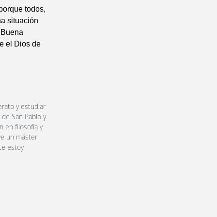
porque todos,
a situación
a Buena
e el Dios de
erato y estudiar
 de San Pablo y
 en filosofía y
ve un máster
te estoy