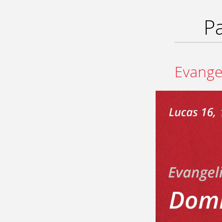
Pa
Evange