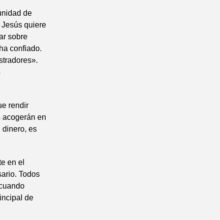
unidad de
, Jesús quiere
nar sobre
 ha confiado.
stradores».
s
e rendir
s acogerán en
 dinero, es
te en el
sario. Todos
 cuando
incipal de