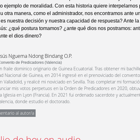
 ejemplo de moralidad. Con esta historia quiere interpelarnos 
u otra manera, como el administrador, nos encontramos ante un
l es nuestra decisión y nuestra capacidad de respuesta? Ante l
ús: ¿qué postura tomamos? ¿ante qué dios nos postramos: ant
ante el dios dinero?
Jesús Nguema Ndong Bindang O.P.
onvento de Predicadores (Valencia)
n fraile dominico originario de Guinea Ecuatorial. Tras obtener mi bachill
ad Nacional de Guinea, en 2014 ingresé en el prenoviciado del convento
 Valladolid, y realicé mi noviciado en Sevilla. Tras completar mi formación
nunciar mis votos perpetuos en la Orden de Predicadores en 2020, obtu
la Iglesia en Lyon (Francia). En 2021 fui ordenado sacerdote y actualmen
alencia, donde estudio el doctorado.
entario al autor/a
lio de hoy en audio