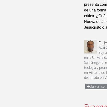
presenta como
de una forma 
crítica. ¿Cuá
Nueva de Jes
Jesucristo o 
Fr. 
Real C
Soy u
en la Universid
San Gregorio, en
teología y pro
en Historia de 
destinado en V
Enviar com
Evange