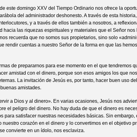
 de este domingo XXV del Tiempo Ordinario nos ofrece la oport
arábola del administrador deshonesto. A través de esta historia
interlocutores, y a través de ellos también a nosotros, a reflexio
ud hacia las riquezas espirituales y materiales que el Señor nos
nos recuerda que no somos sus propietarios, sino solo «admini
e rendir cuentas a nuestro Señor de la forma en que las hemo
ormas de prepararnos para ese momento en el que tendremos qu
acer amistad con el dinero, porque son esos amigos los que no
ternas. La invitación de Jesús es, por tanto, hacer buen uso del
ar buenas amistades.
rvir a Dios y al dinero». En varias ocasiones, Jesús nos advier
re el peligro del dinero. No hay duda de que el dinero es nece
os para satisfacer nuestras necesidades básicas. Sin embargo,
nuestro corazón en el dinero y lo convertimos en el objetivo pr
 se convierte en un ídolo, nos esclaviza.