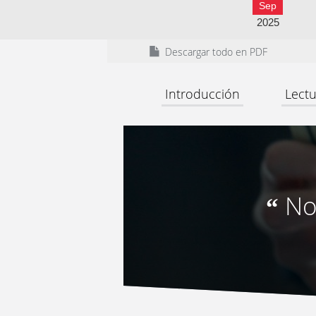
Sep
2025
Descargar todo en PDF
Introducción
Lectu
No
“