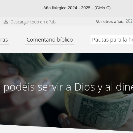
Año litúrgico 2024 - 2025 - (Ciclo C)
202
Descargar todo en ePub
Ver otros años:
ras
Comentario bíblico
Pautas para la h
 podéis servir a Dios y al din