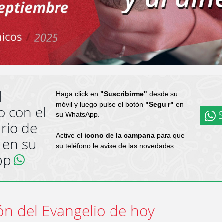
l
Haga click en
"Suscribirme"
desde su
móvil y luego pulse el botón
"Seguir"
en
o con el
S
su WhatsApp.
rio de
Active el
icono de la campana
para que
 en su
su teléfono le avise de las novedades.
pp
ón del Evangelio de hoy