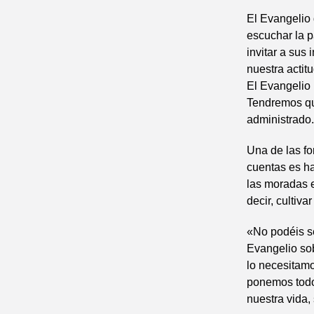
El Evangelio
escuchar la p
invitar a sus 
nuestra actit
El Evangelio 
Tendremos qu
administrado.
Una de las f
cuentas es h
las moradas e
decir, cultiv
«No podéis se
Evangelio sob
lo necesitam
ponemos todo 
nuestra vida,