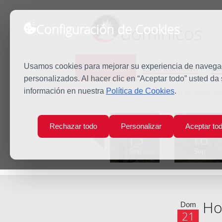
Configuración de Cookies
dominicos
Predicación
Espiritualidad
Es
Usamos cookies para mejorar su experiencia de navegaci
personalizados. Al hacer clic en “Aceptar todo” usted da
información en nuestra
Política de Cookies
.
Inicio
Predicación
XXV Domingo del tiempo ord
Lun
Mar
Rechazar todo
Personalizar
Aceptar to
15
16
Sep
Sep
Ho
Dom
21