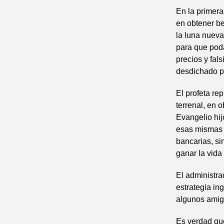
En la primera
en obtener be
la luna nuev
para que pod
precios y fal
desdichado po
El profeta re
terrenal, en 
Evangelio hij
esas mismas c
bancarias, si
ganar la vida
El administra
estrategia in
algunos amigo
Es verdad qu