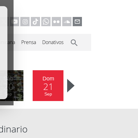
inicana
Prensa
Donativos
Sáb
Dom
20
21
Sep
Sep
dinario