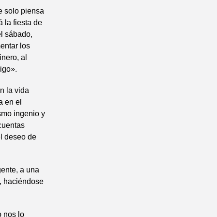
e solo piensa
la fiesta de
l sábado,
entar los
inero, al
igo».
n la vida
a en el
smo ingenio y
 cuentas
el deseo de
gente, a una
», haciéndose
 nos lo