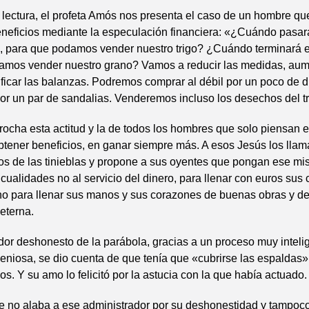
 lectura, el profeta Amós nos presenta el caso de un hombre qu
neficios mediante la especulación financiera: «¿Cuándo pasará 
a, para que podamos vender nuestro trigo? ¿Cuándo terminará e
amos vender nuestro grano? Vamos a reducir las medidas, aum
sificar las balanzas. Podremos comprar al débil por un poco de d
r un par de sandalias. Venderemos incluso los desechos del tr
procha esta actitud y la de todos los hombres que solo piensan e
obtener beneficios, en ganar siempre más. A esos Jesús los llam
os de las tinieblas y propone a sus oyentes que pongan ese mi
ualidades no al servicio del dinero, para llenar con euros sus
no para llenar sus manos y sus corazones de buenas obras y d
 eterna.
dor deshonesto de la parábola, gracias a un proceso muy inteli
geniosa, se dio cuenta de que tenía que «cubrirse las espaldas
s. Y su amo lo felicitó por la astucia con la que había actuado.
e no alaba a ese administrador por su deshonestidad y tampoco