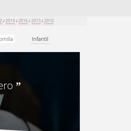
2
2019
2016
2013
2010
/
/
/
/
omilía
Infantil
ero
”