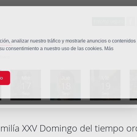
Entorno seguro
tudio
ón, analizar nuestro tráfico y mostrarle anuncios o contenidos
Quiénes somos
Misión
Vocaciones
Familia Dom
 su consentimiento a nuestro uso de las cookies. Más
inario
Mié
Jue
Vie
do
17
18
19
Sep
Sep
Sep
milía XXV Domingo del tiempo or