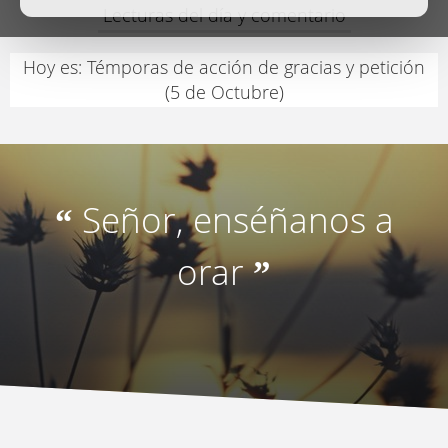
Lecturas del día y comentario
Hoy es: Témporas de acción de gracias y petición
(5 de Octubre)
Señor, enséñanos a
“
orar
”