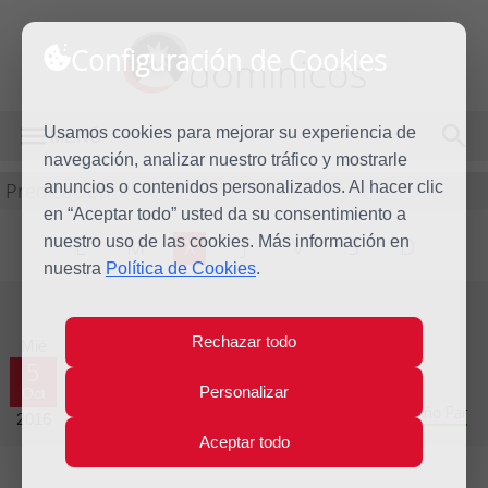
Configuración de Cookies
dominicos
Usamos cookies para mejorar su experiencia de
MENÚ
navegación, analizar nuestro tráfico y mostrarle
Predicación
anuncios o contenidos personalizados. Al hacer clic
en “Aceptar todo” usted da su consentimiento a
nuestro uso de las cookies. Más información en
L
M
X
J
V
S
D
nuestra
Política de Cookies
.
Evangelio del día
Rechazar todo
Mié
5
Personalizar
Oct
Vigésimo séptima semana del Tiempo Ordinario - Año Par
2016
Aceptar todo