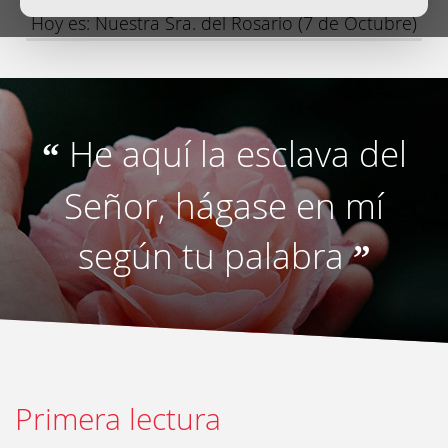
Hoy es: Nuestra Sra. del Rosario (7 de Octubre)
He aquí la esclava del
“
Señor, hágase en mí
según tu palabra
”
Primera lectura