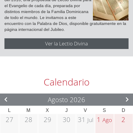
el Evangelio de cada día, preparada por
distintos miembros de la Familia Dominicana
de todo el mundo. Le invitamos a este
encuentro con la Palabra de Dios, disponible gratuitamente en la
página internacional del Jubileo.
Ver la Lectio Divina
Calendario
Agosto 2026
L
M
X
J
V
S
D
27
28
29
30
31
1
2
Jul
Ago