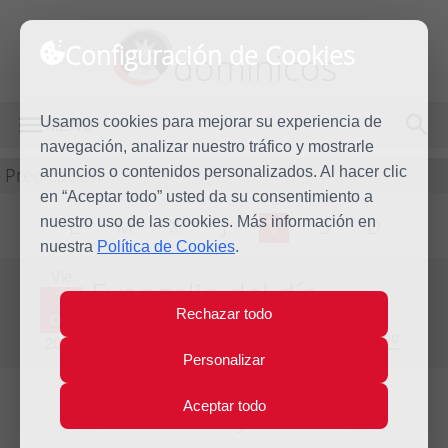
Configuración de Cookies
dominicos
Usamos cookies para mejorar su experiencia de
MENÚ
navegación, analizar nuestro tráfico y mostrarle
Predicación
anuncios o contenidos personalizados. Al hacer clic
en “Aceptar todo” usted da su consentimiento a
nuestro uso de las cookies. Más información en
L
M
X
J
V
S
D
nuestra
Política de Cookies
.
Vie
Evangelio del día
7
Rechazar todo
Oct
Vigésimo séptima semana del Tiempo Ordinario
2016
Personalizar
Aceptar todo
Lecturas del día y comentario