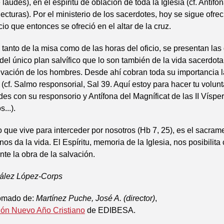
 laudes), en el espíritu de oblación de toda la Iglesia (cf. Antíf
lecturas). Por el ministerio de los sacerdotes, hoy se sigue ofre
io que entonces se ofreció en el altar de la cruz.
, tanto de la misa como de las horas del oficio, se presentan las
el único plan salvífico que lo son también de la vida sacerdotal:
lvación de los hombres. Desde ahí cobran toda su importancia l
n (cf. Salmo responsorial, Sal 39. Aquí estoy para hacer tu volun
es con su responsorio y Antífona del Magníficat de las II Víspe
...).
 que vive para interceder por nosotros (Hb 7, 25), es el sacrame
os da la vida. El Espíritu, memoria de la Iglesia, nos posibilita
te la obra de la salvación.
ález López-Corps
tomado de:
Martínez Puche, José A. (director)
,
ión Nuevo Año Cristiano
de EDIBESA.