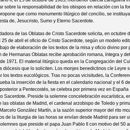
tar sobre la responsabilidad de los obispos en relación con la f
propone que como monumento litúrgico del concilio, se instituya 
fiesta de, Jesucristo, Sumo y Eterno Sacerdote.
adora de las Oblatas de Cristo Sacerdote solicita, en octubre 
l 25 de abril el oficio de Cristo Sacerdote, según un modelo edi
bajo de elaboración de los textos de la misa y oficio divino por 
de Hermanas Oblatas recibe aprobación romana, íntegra y defin
de 1971. El material litúrgico queda en la Congregación del Cu
las diócesis que lo soliciten. Los monjes benedictinos cíe Leyre
r los textos eucológicos. Tras no pocas vicisitudes, la Confere
eba la inserción de la fiesta en el calendario nacional y el 6 de
posterior a Pentecostés, se celebra por primera vez en España 
sto Sacerdote. Preside la solemne concelebración eucarística, en
 las oblatas de Madrid, el cardenal arzobispo de Toledo y pri
arcelo González Martín, a la sazón superior mayor del rito mo
tos de la liturgia de las horas se envían desde Madrid para ser u
solemnes que preside el papa Juan Pablo II con motivo del 50 a