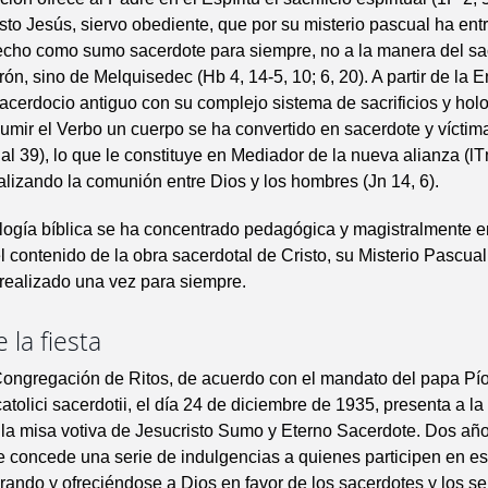
risto Jesús, siervo obediente, que por su misterio pascual ha ent
hecho como sumo sacerdote para siempre, no a la manera del s
arón, sino de Melquisedec (Hb 4, 14-5, 10; 6, 20). A partir de la
sacerdocio antiguo con su complejo sistema de sacrificios y hol
umir el Verbo un cuerpo se ha convertido en sacerdote y vícti
Sal 39), lo que le constituye en Mediador de la nueva alianza (lT
realizando la comunión entre Dios y los hombres (Jn 14, 6).
logía bíblica se ha concentrado pedagógica y magistralmente en
l contenido de la obra sacerdotal de Cristo, su Misterio Pascual
realizado una vez para siempre.
 la fiesta
ongregación de Ritos, de acuerdo con el mandato del papa Pío
atolici sacerdotii, el día 24 de diciembre de 1935, presenta a la
 la misa votiva de Jesucristo Sumo y Eterno Sacerdote. Dos añ
 concede una serie de indulgencias a quienes participen en es
rando y ofreciéndose a Dios en favor de los sacerdotes y los se