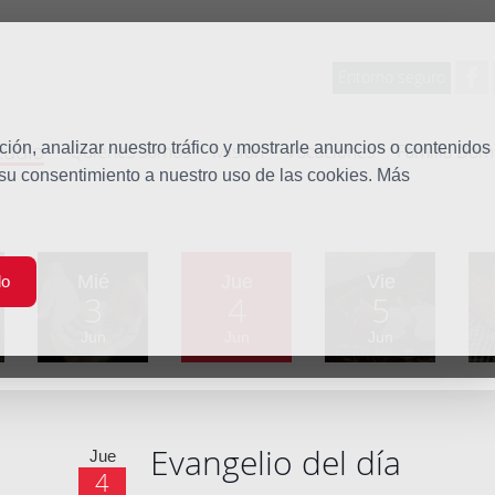
Entorno seguro
tudio
ón, analizar nuestro tráfico y mostrarle anuncios o contenidos
Quiénes somos
Misión
Vocaciones
Familia Dom
 su consentimiento a nuestro uso de las cookies. Más
Mié
Jue
Vie
do
3
4
5
Jun
Jun
Jun
Evangelio del día
Jue
4