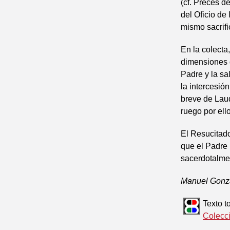
(cf. Preces de
del Oficio de 
mismo sacrific
En la colecta
dimensiones d
Padre y la sa
la intercesió
breve de Laud
ruego por ellos
El Resucitado
que el Padre n
sacerdotalmen
Manuel Gonz
Texto 
Colecc