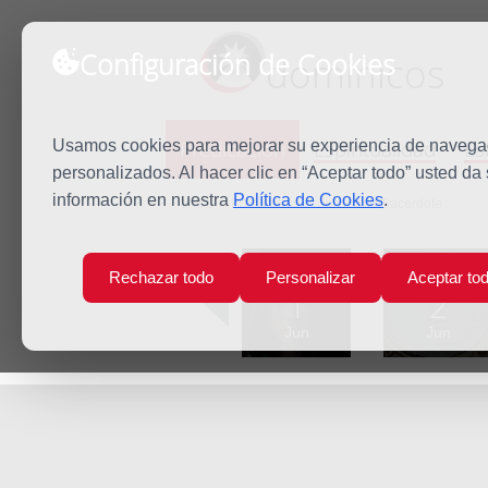
Configuración de Cookies
dominicos
Predicación
Espiritualidad
Es
Usamos cookies para mejorar su experiencia de navegaci
personalizados. Al hacer clic en “Aceptar todo” usted da
información en nuestra
Política de Cookies
.
Inicio
Predicación
Jesucristo Sacerdote
Lun
Mar
Rechazar todo
Personalizar
Aceptar to
1
2
Jun
Jun