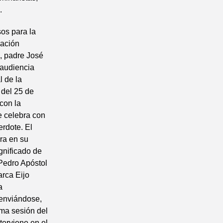
.
sos para la
gación
, padre José
 audiencia
l de la
 del 25 de
 con la
e celebra con
rdote. El
ra en su
gnificado de
 Pedro Apóstol
arca Eijo
a
 enviándose,
ima sesión del
terviene en el