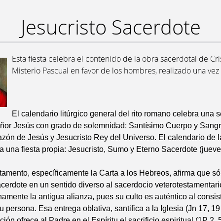
Jesucristo Sacerdote
Esta fiesta celebra el contenido de la obra sacerdotal de Cri
Misterio Pascual en favor de los hombres, realizado una ve
El calendario litúrgico general del rito romano celebra una s
eñor Jesús con grado de solemnidad: Santísimo Cuerpo y Sangr
ón de Jesús y Jesucristo Rey del Universo. El calendario de la
 una fiesta propia: Jesucristo, Sumo y Eterno Sacerdote (jueve
.
amento, específicamente la Carta a los Hebreos, afirma que só
cerdote en un sentido diverso al sacerdocio veterotestamentario
amente la antigua alianza, pues su culto es auténtico al consist
 persona. Esa entrega oblativa, santifica a la Iglesia (Jn 17, 19 
ón ofrece al Padre en el Espíritu el sacrificio espiritual (1P 2, 5