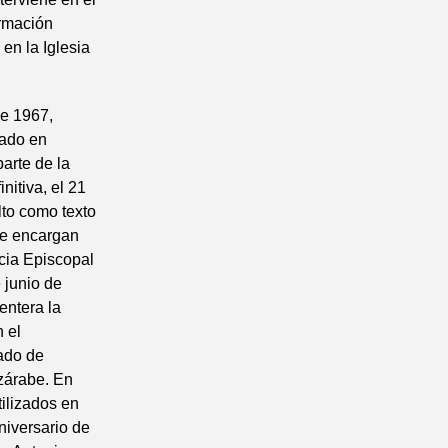
ormación
en la Iglesia
de 1967,
tado en
parte de la
itiva, el 21
lto como texto
 se encargan
ncia Episcopal
 junio de
entera la
 el
mado de
zárabe. En
tilizados en
niversario de