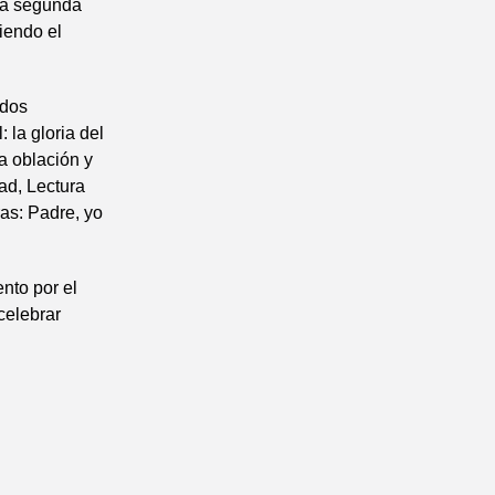
ona segunda
ciendo el
 dos
 la gloria del
a oblación y
tad, Lectura
ras: Padre, yo
nto por el
 celebrar