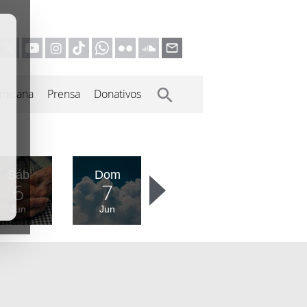
inicana
Prensa
Donativos
Sáb
Dom
6
7
Jun
Jun