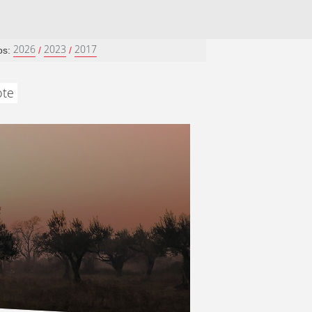
2026
2023
2017
os:
/
/
ote