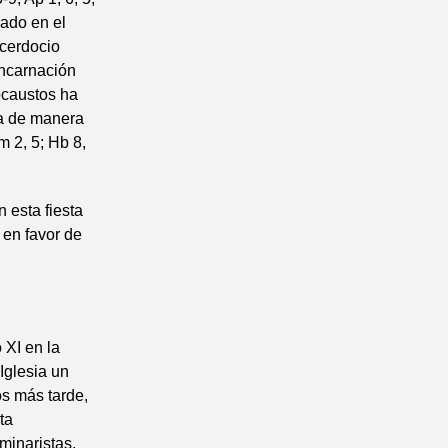
rado en el
acerdocio
 Encarnación
ocaustos ha
ma de manera
m 2, 5; Hb 8,
 esta fiesta
 en favor de
 XI en la
 Iglesia un
os más tarde,
ta
minaristas,