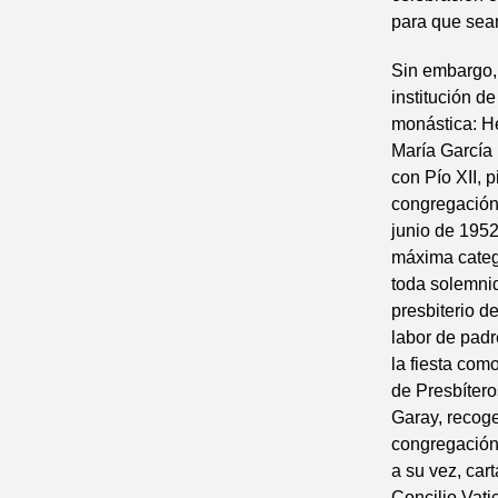
para que sean
Sin embargo, 
institución d
monástica: H
María García
con Pío XII, p
congregación,
junio de 1952
máxima catego
toda solemnid
presbiterio d
labor de padr
la fiesta com
de Presbítero
Garay, recoge
congregación
a su vez, car
Concilio Vati