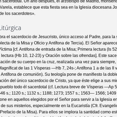
n sacerdotal. Un año después, el arzobispo de Madrid, monseño
arela, establece que esta fiesta sea en la Iglesia diocesana Jo
 de los sacerdotes».
Litúrgica
ebra el sacerdocio de Jesucristo, único acceso al Padre, para la
lecta de la Misa y Oficio y Antífona de Tercia). El Señor apare
ctima [cf. Antifona de entrada de la Misa; Primera lectura (Is 52
lectura (Hb 10, 12-23) y Oración sobre las ofrendas]. Este sacer
ación de su cuerpo en la cruz, realizada una vez para siempre, e
Magníficat de las 1 Vísperas —Hb 7, 24s-; Antífona 1 a de las II
Antífona de comunión). Su teología pone de manifiesto la dob
pación del único sacerdocio de Cristo, ya que éste elige a sus min
 pueblo todo él sacerdotal (cf. Lectura breve de Vísperas —Ap 5,
6 s.; 1120 s.; 1132 s.; 1188; 1273; 1557 s.; 1563— 1566; 1409 
one en aquellos elegidos por el Señor para servir a la Iglesia en
de sus misterios, especialmente en la Eucaristía (Cfr. Evangeli
 Prefacio de la Misa). Para ellos se implora la santidad como est