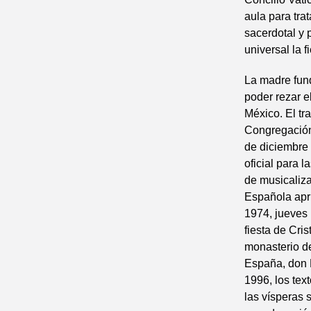
aula para tra
sacerdotal y 
universal la 
La madre fund
poder rezar e
México. El tra
Congregación 
de diciembre 
oficial para 
de musicaliza
Española apru
1974, jueves 
fiesta de Cri
monasterio de
España, don M
1996, los tex
las vísperas 