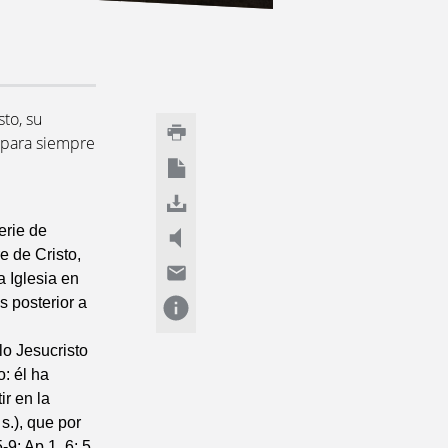
sto, su
z para siempre
erie de
e de Cristo,
 Iglesia en
s posterior a
lo Jesucristo
: él ha
ir en la
s.), que por
-9; Ap 1, 6; 5,