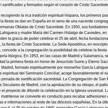
 santificados y formados según el corazón de Cristo Sacerdote
recogiendo la rica tradición espiritual hispana, los primeros pa
e la fiesta se dan en España en el seno de una naciente congre
ermanas Oblatas de Cristo Sacerdote. En 1950, sus fundadores
 Lahiguera y madre María del Carmen Hidalgo de Caviedes, en
iden la gracia de poder celebrar el 25 de abril, fecha fundaciona
 la fiesta de Cristo Sacerdote. La Sede Apostólica, en rescripto
, concede a la congregación la posibilidad de celebrar la fiesta
ría litúrgica. En 1953, en las casas de Madrid y Salamanca, s
ad la primera fiesta en honor de Jesucristo Sumo y Eterno Sace
e Madrid, formado espiritualmente por monseñor García Lahigue
e espiritual del Seminario Conciliar, acoge favorablemente el si
o jornada de santificación sacerdotal. La Congregación de San
s Seculares de Madrid, con la aprobación de su obispo, el patri
 el proyecto de difundir la celebración en la Iglesia universal. L
 matritense se convierte en conducto para recabar adhesiones
tas e informaciones al resto de las diócesis españolas. En la últ
cano II, el 25 de octubre de 1965, monseñor García Lahiguera in