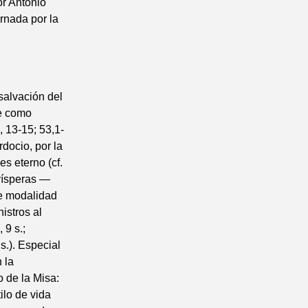
r Antonio
rnada por la
 salvación del
ce como
, 13-15; 53,1-
docio, por la
s eterno (cf.
 vísperas —
le modalidad
istros al
 9 s.;
s.). Especial
 la
o de la Misa:
ilo de vida