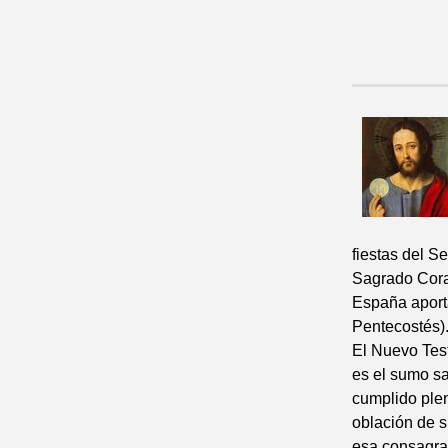
fiestas del S
Sagrado Coraz
España aporta
Pentecostés)
El Nuevo Test
es el sumo sa
cumplido plen
oblación de su
esa consagraci