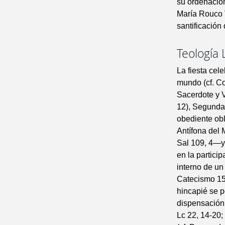
su ordenació
María Rouco V
santificación
Teología 
La fiesta cel
mundo (cf. Co
Sacerdote y Ví
12), Segunda 
obediente obl
Antífona del 
Sal 109, 4—y 
en la partici
interno de un
Catecismo 154
hincapié se p
dispensación 
Lc 22, 14-20;