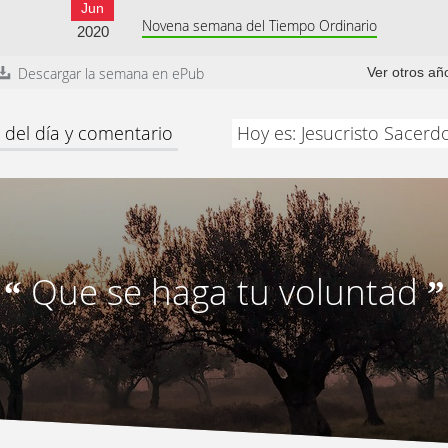
Jun
Novena semana del Tiempo Ordinario
2020
Descargar la semana en ePub
Ver otros añ
 del día y comentario
Hoy es: Jesucristo Sacerd
Que se haga tu voluntad
“
”