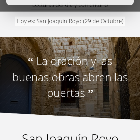
Lecturas del día y comentario
Hoy es: San Joaquín Royo (29 de Octubre)
La oración y las
“
buenas obras abren las
puertas
”
San Joaquín Royo