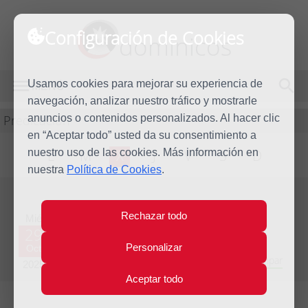
Configuración de Cookies
dominicos
Usamos cookies para mejorar su experiencia de
MENÚ
navegación, analizar nuestro tráfico y mostrarle
Predicación
anuncios o contenidos personalizados. Al hacer clic
en “Aceptar todo” usted da su consentimiento a
nuestro uso de las cookies. Más información en
L
M
X
J
V
S
D
nuestra
Política de Cookies
.
Evangelio del día
Rechazar todo
Mié
29
Personalizar
Oct
Trigésima semana del Tiempo Ordinario - Año Impar
2025
Aceptar todo