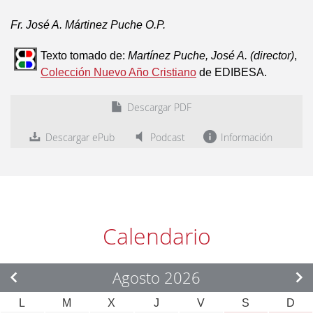
Fr. José A. Mártinez Puche O.P.
Texto tomado de:
Martínez Puche, José A. (director)
,
Colección Nuevo Año Cristiano
de EDIBESA.
Descargar PDF
Descargar ePub
Podcast
Información
Calendario
Agosto 2026
L
M
X
J
V
S
D