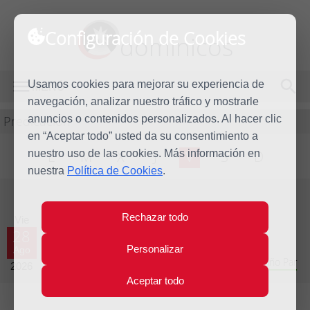
Configuración de Cookies
dominicos
Usamos cookies para mejorar su experiencia de
MENÚ
navegación, analizar nuestro tráfico y mostrarle
Predicación
anuncios o contenidos personalizados. Al hacer clic
en “Aceptar todo” usted da su consentimiento a
nuestro uso de las cookies. Más información en
L
M
X
J
V
S
D
nuestra
Política de Cookies
.
Evangelio del día
Rechazar todo
Vie
28
Personalizar
Ago
Vigésimo primera Semana del Tiempo Ordinario - Año Par
2026
Aceptar todo