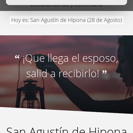
Lecturas del día y comentario
Hoy es: San Agustín de Hipona (28 de Agosto)
¡Que llega el esposo,
“
salid a recibirlo!
”
San Agustín de Hipona