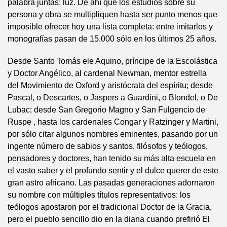
palabra juntas: luz. De ahí que los estudios sobre su
persona y obra se multipliquen hasta ser punto menos que
imposible ofrecer hoy una lista completa: entre imitarlos y
monografías pasan de 15.000 sólo en los últimos 25 años.
Desde Santo Tomás ele Aquino, príncipe de la Escolástica
y Doctor Angélico, al cardenal Newman, mentor estrella
del Movimiento de Oxford y aristócrata del espíritu; desde
Pascal, o Descartes, o Jaspers a Guardini, o Blondel, o De
Lubac; desde San Gregorio Magno y San Fulgencio de
Ruspe , hasta los cardenales Congar y Ratzinger y Martini,
por sólo citar algunos nombres eminentes, pasando por un
ingente número de sabios y santos, filósofos y teólogos,
pensadores y doctores, han tenido su más alta escuela en
el vasto saber y el profundo sentir y el dulce querer de este
gran astro africano. Las pasadas generaciones adornaron
su nombre con múltiples títulos representativos: los
teólogos apostaron por el tradicional Doctor de la Gracia,
pero el pueblo sencillo dio en la diana cuando prefirió El