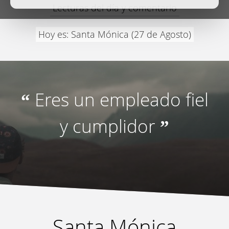
Lecturas del día y comentario
Hoy es: Santa Mónica (27 de Agosto)
Eres un empleado fiel
“
y cumplidor
”
Santa Mónica