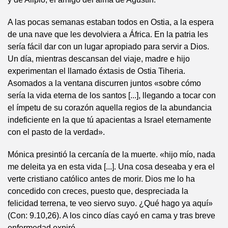
A las pocas semanas estaban todos en Ostia, a la espera
de una nave que les devolviera a África. En la patria les
sería fácil dar con un lugar apropiado para servir a Dios.
Un día, mientras descansan del viaje, madre e hijo
experimentan el llamado éxtasis de Ostia Tiheria.
Asomados a la ventana discurren juntos «sobre cómo
sería la vida eterna de los santos [...], llegando a tocar con
el ímpetu de su corazón aquella regios de la abundancia
indeficiente en la que tú apacientas a Israel eternamente
con el pasto de la verdad».
Mónica presintió la cercanía de la muerte. «hijo mío, nada
me deleita ya en esta vida [...]. Una cosa deseaba y era el
verte cristiano católico antes de morir. Dios me lo ha
concedido con creces, puesto que, despreciada la
felicidad terrena, te veo siervo suyo. ¿Qué hago ya aquí»
(Con: 9.10,26). A los cinco días cayó en cama y tras breve
enfermedad expiró.