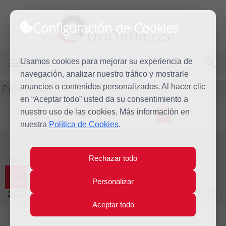
Configuración de Cookies
dominicos
Usamos cookies para mejorar su experiencia de
MENÚ
navegación, analizar nuestro tráfico y mostrarle
Predicación
anuncios o contenidos personalizados. Al hacer clic
en “Aceptar todo” usted da su consentimiento a
nuestro uso de las cookies. Más información en
L
M
X
J
V
S
D
nuestra
Política de Cookies
.
Evangelio del día
Rechazar todo
Sáb
27
Personalizar
Ago
Vigésimo primera Semana del Tiempo Ordinario - Año Par
2022
Aceptar todo