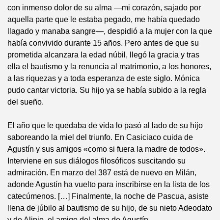
con inmenso dolor de su alma —mi corazón, sajado por
aquella parte que le estaba pegado, me había quedado
llagado y manaba sangre—, despidió a la mujer con la que
había convivido durante 15 años. Pero antes de que su
prometida alcanzara la edad núbil, llegó la gracia y tras
ella el bautismo y la renuncia al matrimonio, a los honores,
a las riquezas y a toda esperanza de este siglo. Mónica
pudo cantar victoria. Su hijo ya se había subido a la regla
del sueño.
El año que le quedaba de vida lo pasó al lado de su hijo
saboreando la miel del triunfo. En Casiciaco cuida de
Agustín y sus amigos «como si fuera la madre de todos».
Interviene en sus diálogos filosóficos suscitando su
admiración. En marzo del 387 está de nuevo en Milán,
adonde Agustín ha vuelto para inscribirse en la lista de los
catecúmenos. […] Finalmente, la noche de Pascua, asiste
llena de júbilo al bautismo de su hijo, de su nieto Adeodato
y de Alipio, el amigo del alma de Agustín.