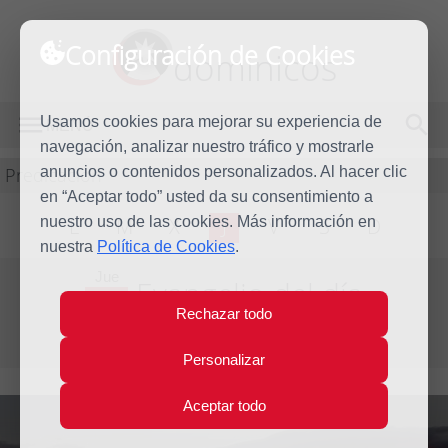
Configuración de Cookies
dominicos
Usamos cookies para mejorar su experiencia de
MENÚ
navegación, analizar nuestro tráfico y mostrarle
Predicación
anuncios o contenidos personalizados. Al hacer clic
en “Aceptar todo” usted da su consentimiento a
nuestro uso de las cookies. Más información en
L
M
X
J
V
S
D
nuestra
Política de Cookies
.
Jue
Evangelio del día
21
Rechazar todo
Mar
Quinta semana de Cuaresma
2024
Personalizar
Aceptar todo