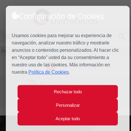
Configuración de Cookies
dominicos
Usamos cookies para mejorar su experiencia de
MENÚ
navegación, analizar nuestro tráfico y mostrarle
Predicación
anuncios o contenidos personalizados. Al hacer clic
en “Aceptar todo” usted da su consentimiento a
nuestro uso de las cookies. Más información en
L
M
X
J
V
S
D
nuestra
Política de Cookies
.
Mié
Evangelio del día
18
Rechazar todo
Mar
Cuarta semana de Cuaresma
2026
Personalizar
Aceptar todo