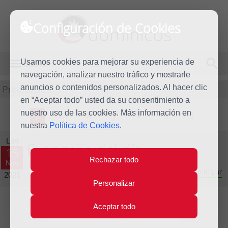
Configuración de Cookies
dominicos
Usamos cookies para mejorar su experiencia de
MENÚ
navegación, analizar nuestro tráfico y mostrarle
Predicación
anuncios o contenidos personalizados. Al hacer clic
en “Aceptar todo” usted da su consentimiento a
nuestro uso de las cookies. Más información en
L
M
X
J
V
S
D
nuestra
Política de Cookies
.
Lun
Evangelio del día
15
Rechazar todo
Nov
Trigésimo tercera semana del Tiempo Ordinario - Año Impar
2021
Personalizar
Aceptar todo
Lecturas del día y comentario