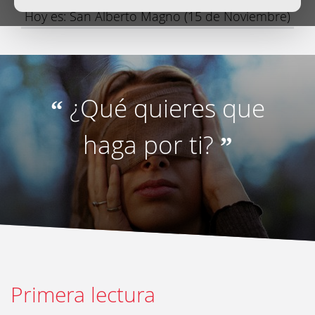
Hoy es: San Alberto Magno (15 de Noviembre)
¿Qué quieres que
“
haga por ti?
”
Primera lectura