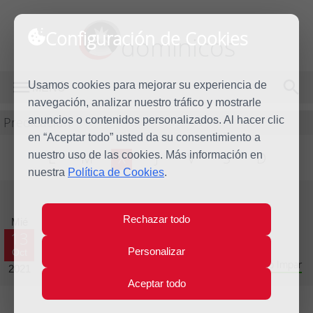
Configuración de Cookies
dominicos
Usamos cookies para mejorar su experiencia de
MENÚ
navegación, analizar nuestro tráfico y mostrarle
Predicación
anuncios o contenidos personalizados. Al hacer clic
en “Aceptar todo” usted da su consentimiento a
nuestro uso de las cookies. Más información en
L
M
X
J
V
S
D
nuestra
Política de Cookies
.
Evangelio del día
Rechazar todo
Mié
13
Personalizar
Oct
Vigésimo octava semana del Tiempo Ordinario - Año Impar
2021
Aceptar todo