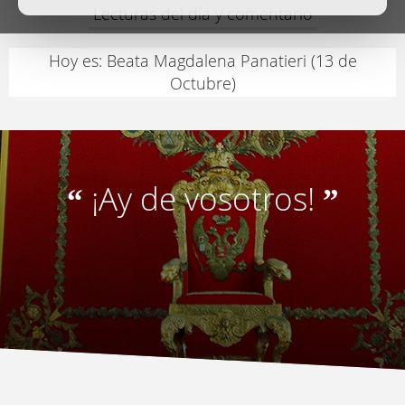
Lecturas del día y comentario
Hoy es: Beata Magdalena Panatieri (13 de
Octubre)
¡Ay de vosotros!
“
”