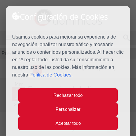
Configuración de Cookies
dominicos
Usamos cookies para mejorar su experiencia de
MENÚ
navegación, analizar nuestro tráfico y mostrarle
Predicación
anuncios o contenidos personalizados. Al hacer clic
en “Aceptar todo” usted da su consentimiento a
nuestro uso de las cookies. Más información en
L
M
X
J
V
S
D
nuestra
Política de Cookies
.
Mar
Evangelio del día
11
Rechazar todo
Jun
Décima Semana del Tiempo Ordinario - Año Par
2024
Personalizar
Aceptar todo
Lecturas del día y comentario