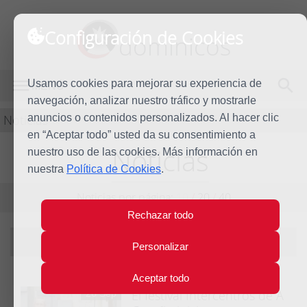
Configuración de Cookies
dominicos
Usamos cookies para mejorar su experiencia de
MENÚ
navegación, analizar nuestro tráfico y mostrarle
Noticias
anuncios o contenidos personalizados. Al hacer clic
en “Aceptar todo” usted da su consentimiento a
Noticias
nuestro uso de las cookies. Más información en
nuestra
Política de Cookies
.
Noticias por página:
10
/
20
/
40
Rechazar todo
Filtrando por tema:
Justicia y paz
|
ver todas
Personalizar
Aceptar todo
El festival Intercentros de A
26 Sep