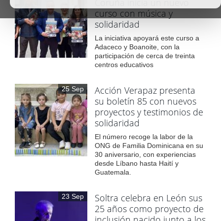
Coruña inicia un nuevo
curso con música y
solidaridad
La iniciativa apoyará este curso a
Adaceco y Boanoite, con la
participación de cerca de treinta
centros educativos
Acción Verapaz presenta
25 Sep
su boletín 85 con nuevos
proyectos y testimonios de
solidaridad
El número recoge la labor de la
ONG de Familia Dominicana en su
30 aniversario, con experiencias
desde Líbano hasta Haití y
Guatemala.
Soltra celebra en León sus
23 Sep
25 años como proyecto de
inclusión nacido junto a los