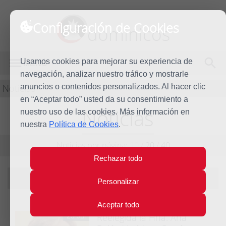
Configuración de Cookies
dominicos
Usamos cookies para mejorar su experiencia de
MENÚ
navegación, analizar nuestro tráfico y mostrarle
Noticias
anuncios o contenidos personalizados. Al hacer clic
en “Aceptar todo” usted da su consentimiento a
Noticias
nuestro uso de las cookies. Más información en
nuestra
Política de Cookies
.
Noticias por página:
10
/
20
/
40
Rechazar todo
Filtrando por año:
2024
|
ver todas
Personalizar
Aceptar todo
Reelegida la Hna. Ana
23 Jul