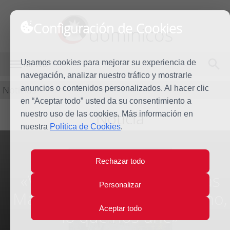
Configuración de Cookies
dominicos
Usamos cookies para mejorar su experiencia de
MENÚ
navegación, analizar nuestro tráfico y mostrarle
Noticias
anuncios o contenidos personalizados. Al hacer clic
en “Aceptar todo” usted da su consentimiento a
Noticia
nuestro uso de las cookies. Más información en
nuestra
Política de Cookies
.
Rechazar todo
«Virgen del Camino, gracias
Personalizar
Madre. La Virgen del Camino,
Aceptar todo
lo que nos une»