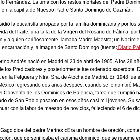
llo Fernández. La urna con los restos mortales del Padre Domi
 en la capilla de Nuestro Padre Santo Domingo de Guzmán.
esidió la eucaristía arropada por la familia dominicana y por los
ida del fraile: una talla de la Virgen del Rosario de Fátima, por 
n y a quien cariñosamente llamaba Madre Maestra; un Nacimi
a encarnación y la imagen de Santo Domingo (fuente:
Diario Pa
rino Andrés nació en Madrid el 23 de abril de 1905. A los 28 a
de los Predicadores y posteriormente fue ordenado sacerdote. D
sa en la Felguera y Ntra. Sra. de Atocha de Madrid. En 1948 fue
México regresando dos años después, cuando se le nombró Mae
el Convento de los Dominicos de Palencia, tarea que cumplió h
iado de San Pablo pasaron en esos años casi mil jóvenes. Su sa
nuar con la labor de maestro de novicios, falleciendo el 6 de d
s Gago dice del padre Merino: «Era un hombre de oración, conte
cción, que personificaba el carisma dominico, que se resume en