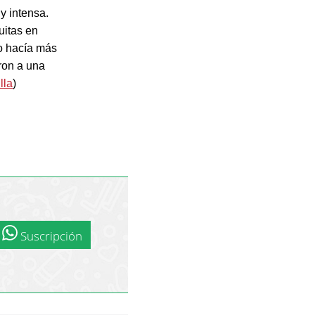
y intensa.
uitas en
no hacía más
ron a una
lla
)
Suscripción