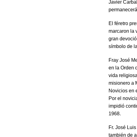
Javier Carba
permanecerá
El féretro pr
marcaron la v
gran devoció
símbolo de l
Fray José Me
en la Orden 
vida religio
misionero a 
Novicios en 
Por el novic
impidió conti
1968.
Fr. José Lui
también de a