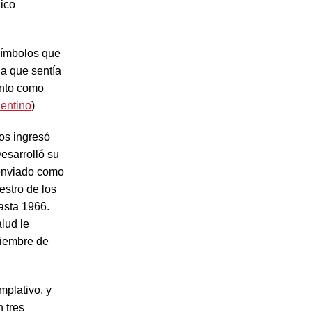
nico
 símbolos que
la que sentía
ento como
lentino
)
ños ingresó
esarrolló su
 enviado como
stro de los
asta 1966.
lud le
iciembre de
mplativo, y
 tres