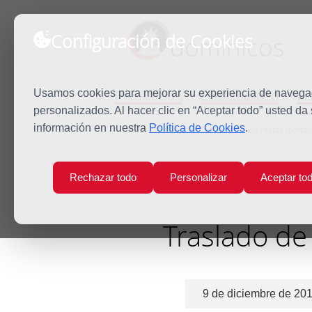
Configuración de Cookies
dominicos
Predicación
Espiritualidad
Es
Usamos cookies para mejorar su experiencia de navegaci
personalizados. Al hacer clic en “Aceptar todo” usted da
información en nuestra
Política de Cookies
.
Inicio
Noticias
Traslado de los restos morta
Rechazar todo
Personalizar
Aceptar to
Traslado de
9 de diciembre de 20