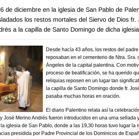
6 de diciembre en la iglesia de San Pablo de Palen
sladados los restos mortales del Siervo de Dios fr.
rés a la capilla de Santo Domingo de dicha iglesia
Desde hacía 43 años, los restos del padre
reposaban en el cementerio de Ntra. Sra. 
Ángeles de la capital palentina. Con moti
proceso de beatificación, se ha querido qu
reliquias reposen en un lugar tan signific
la capilla de Santo Domingo donde fr. Jos
pasaba muchas horas en oración.
El diario Palentino relata así la celebració
ay José Merino Andrés fueron introducidos en una urna sellada 
 la iglesia de San Pablo, donde a las 19,30 horas tuvo lugar la
acias presidida por Padre Provincial de los Dominicos de Espa