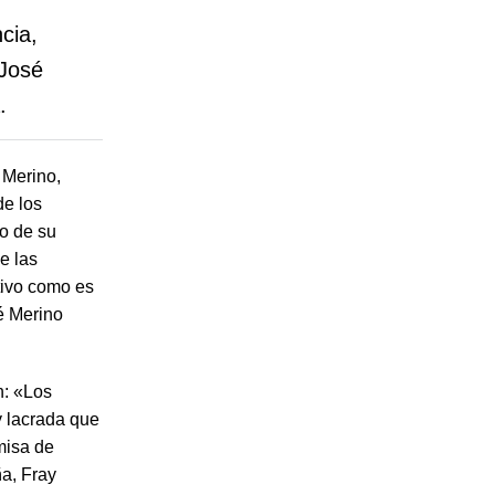
cia,
 José
.
 Merino,
de los
vo de su
e las
ativo como es
é Merino
n: «Los
y lacrada que
 misa de
ña, Fray