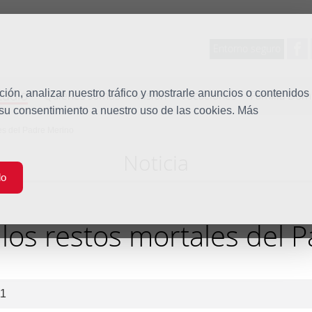
Entorno seguro
tudio
ón, analizar nuestro tráfico y mostrarle anuncios o contenidos
Quiénes somos
Misión
Vocaciones
Familia Dom
 su consentimiento a nuestro uso de las cookies. Más
les del Padre Merino
Noticia
do
 los restos mortales del 
11