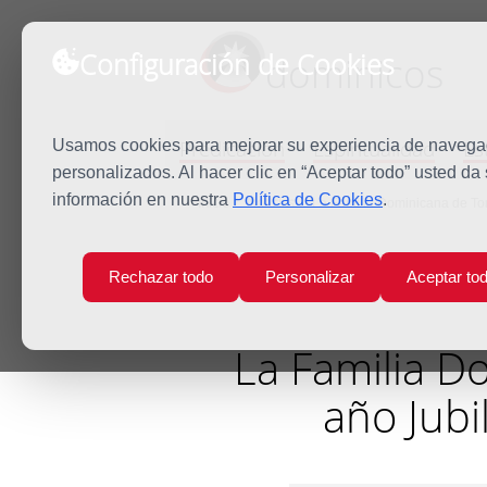
Configuración de Cookies
dominicos
Predicación
Espiritualidad
Es
Usamos cookies para mejorar su experiencia de navegaci
personalizados. Al hacer clic en “Aceptar todo” usted da
información en nuestra
Política de Cookies
.
Inicio
Noticias
La Familia Dominicana de To
Rechazar todo
Personalizar
Aceptar to
La Familia D
año Jub