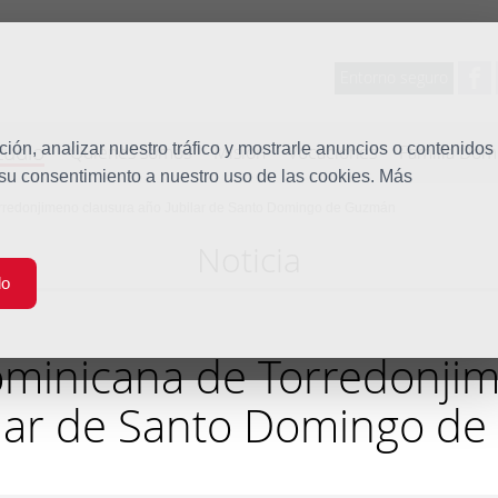
Entorno seguro
tudio
ón, analizar nuestro tráfico y mostrarle anuncios o contenidos
Quiénes somos
Misión
Vocaciones
Familia Dom
 su consentimiento a nuestro uso de las cookies. Más
rredonjimeno clausura año Jubilar de Santo Domingo de Guzmán
Noticia
do
ominicana de Torredonji
ilar de Santo Domingo d