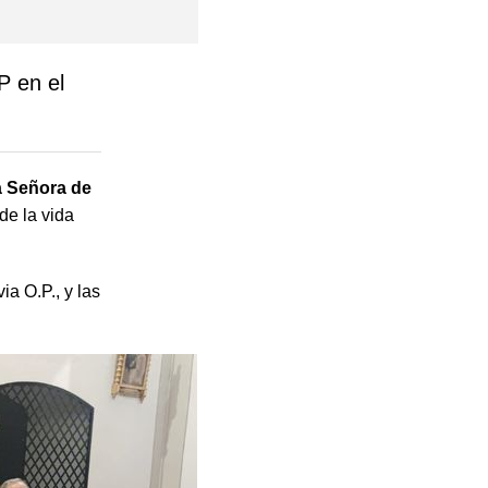
P en el
a Señora de
de la vida
a O.P., y las