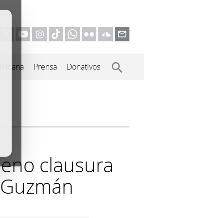
inicana
Prensa
Donativos
meno clausura
e Guzmán