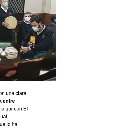
con una clara
a entre
mulgar con Él
cual
ue lo ha