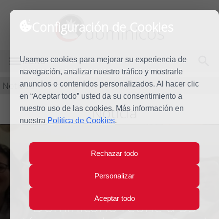
Configuración de Cookies
dominicos
Usamos cookies para mejorar su experiencia de
MENÚ
navegación, analizar nuestro tráfico y mostrarle
Noticias
anuncios o contenidos personalizados. Al hacer clic
en “Aceptar todo” usted da su consentimiento a
Noticia
nuestro uso de las cookies. Más información en
nuestra
Política de Cookies
.
Rechazar todo
"Atrévete a vivir": El
Personalizar
Movimiento Juvenil
Aceptar todo
Dominicano reúne a 55