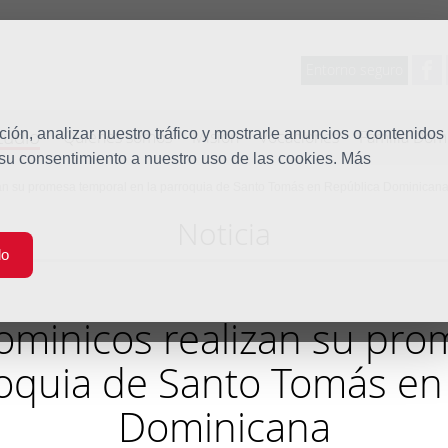
Entorno seguro
tudio
ón, analizar nuestro tráfico y mostrarle anuncios o contenidos
Quiénes somos
Misión
Vocaciones
Familia Dom
 su consentimiento a nuestro uso de las cookies. Más
zan su promesa temporal en la parroquia de Santo Tomás en República Dominican
Noticia
do
ominicos realizan su pr
roquia de Santo Tomás en
Dominicana