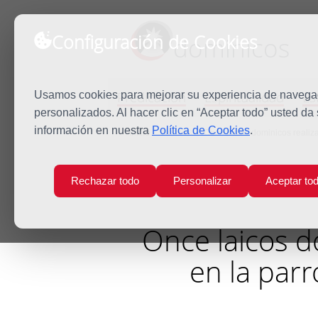
Configuración de Cookies
dominicos
Predicación
Espiritualidad
Es
Usamos cookies para mejorar su experiencia de navegaci
personalizados. Al hacer clic en “Aceptar todo” usted da
información en nuestra
Política de Cookies
.
Inicio
Noticias
Once laicos dominicos reali
Rechazar todo
Personalizar
Aceptar to
Once laicos d
en la par