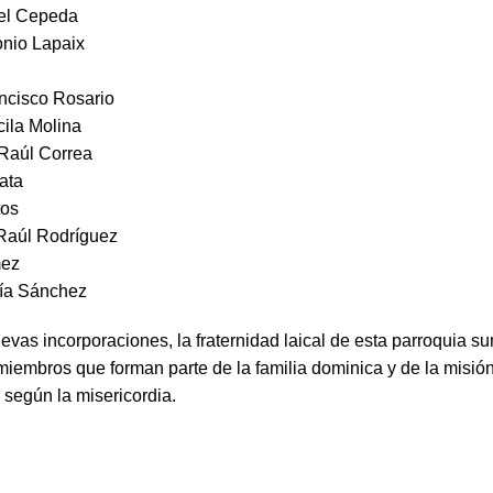
uel Cepeda
onio Lapaix
a
ancisco Rosario
cila Molina
Raúl Correa
ata
tos
Raúl Rodríguez
mez
ría Sánchez
evas incorporaciones, la fraternidad laical de esta parroquia 
miembros que forman parte de la familia dominica y de la misió
o
según la misericordia.