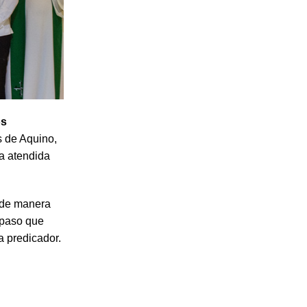
os
s de Aquino,
a atendida
, de manera
 paso que
 predicador.