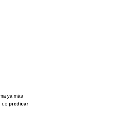
suma ya más
n de
predicar