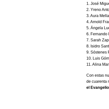
1. José Mig
2. Yreno Ant
3. Aura Mell
4. Arnold Fr
5. Ángela Lu
6. Fernando 
7. Sarah Zap
8. Isidro San
9. Sóstenes 
10. Luis Gó
11. Alina Ma
Con estas nu
de cuarenta 
el Evangeli