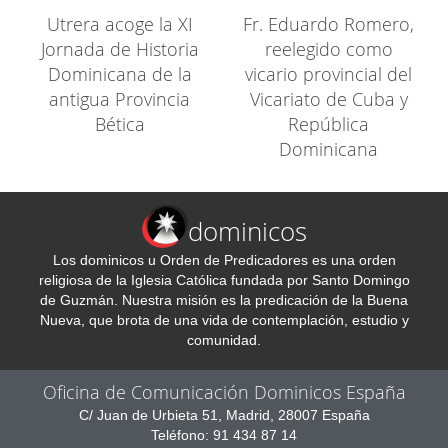
Utrera acoge la XI
Fr. Eduardo Romero,
Jornada de Historia
reelegido como
Dominicana de la
vicario provincial del
antigua Provincia
Vicariato de Cuba y
Bética
República
Dominicana
dominicos
Los dominicos u Orden de Predicadores es una orden
religiosa de la Iglesia Católica fundada por Santo Domingo
de Guzmán. Nuestra misión es la predicación de la Buena
Nueva, que brota de una vida de contemplación, estudio y
comunidad.
Oficina de Comunicación Dominicos España
C/ Juan de Urbieta 51, Madrid, 28007 España
Teléfono: 91 434 87 14