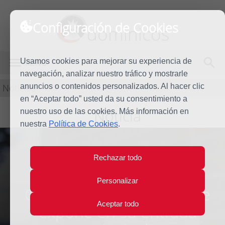
Configuración de Cookies
dominicos
Usamos cookies para mejorar su experiencia de
MENÚ
navegación, analizar nuestro tráfico y mostrarle
Noticias
anuncios o contenidos personalizados. Al hacer clic
en “Aceptar todo” usted da su consentimiento a
Noticia
nuestro uso de las cookies. Más información en
nuestra
Política de Cookies
.
Rechazar todo
La maqueta original del
Personalizar
Colegio Mayor Aquinas se
Aceptar todo
expone en su entrada