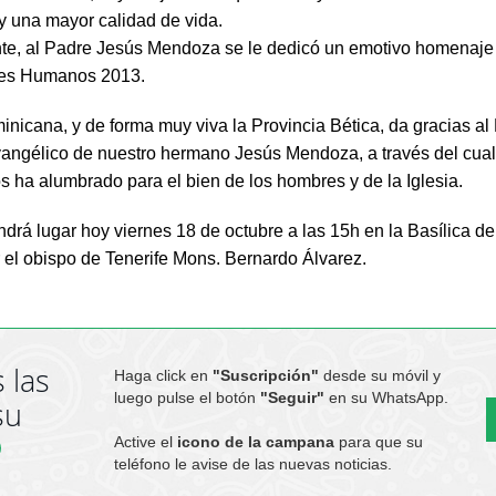
y una mayor calidad de vida.
e, al Padre Jesús Mendoza se le dedicó un emotivo homenaje al
res Humanos 2013.
nicana, y de forma muy viva la Provincia Bética, da gracias al
vangélico de nuestro hermano Jesús Mendoza, a través del cual 
s ha alumbrado para el bien de los hombres y de la Iglesia.
ndrá lugar hoy viernes 18 de octubre a las 15h en la Basílica d
r el obispo de Tenerife Mons. Bernardo Álvarez.
 las
Haga click en
"Suscripción"
desde su móvil y
luego pulse el botón
"Seguir"
en su WhatsApp.
su
Active el
icono de la campana
para que su
teléfono le avise de las nuevas noticias.