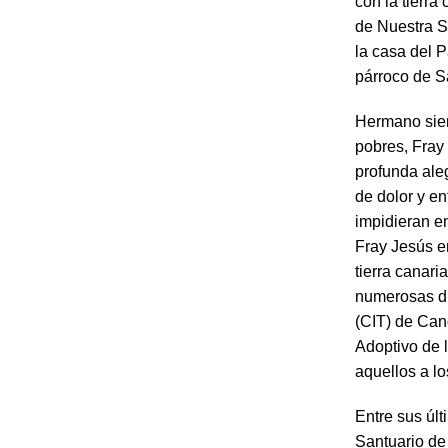
con la tierra
de Nuestra S
la casa del P
párroco de S
Hermano siem
pobres, Fra
profunda ale
de dolor y en
impidieran e
Fray Jesús e
tierra canari
numerosas dis
(CIT) de Cand
Adoptivo de 
aquellos a lo
Entre sus úl
Santuario de