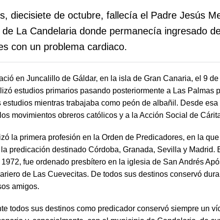
s, diecisiete de octubre, fallecía el Padre Jesús 
al de La Candelaria donde permanecía ingresado de
es con un problema cardiaco.
ció en Juncalillo de Gáldar, en la isla de Gran Canaria, el 9 d
ealizó estudios primarios pasando posteriormente a Las Palmas 
s estudios mientras trabajaba como peón de albañil. Desde esa
los movimientos obreros católicos y a la Acción Social de Cárit
zó la primera profesión en la Orden de Predicadores, en la que 
e la predicación destinado Córdoba, Granada, Sevilla y Madrid. 
 1972, fue ordenado presbítero en la iglesia de San Andrés Após
lariero de Las Cuevecitas. De todos sus destinos conservó dura
sos amigos.
nte todos sus destinos como predicador conservó siempre un ví