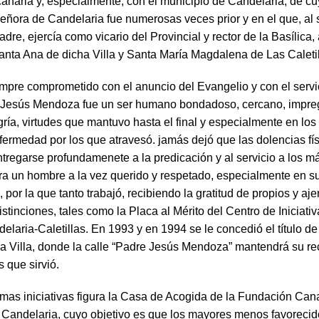
 canaria y, especialmente, con el municipio de Candelaria, de c
eñora de Candelaria fue numerosas veces prior y en el que, al 
adre, ejercía como vicario del Provincial y rector de la Basílica
anta Ana de dicha Villa y Santa María Magdalena de Las Caletil
pre comprometido con el anuncio del Evangelio y con el servi
y Jesús Mendoza fue un ser humano bondadoso, cercano, impr
gría, virtudes que mantuvo hasta el final y especialmente en l
fermedad por los que atravesó. jamás dejó que las dolencias fís
ntregarse profundamenete a la predicación y al servicio a los m
ra un hombre a la vez querido y respetado, especialmente en 
a, por la que tanto trabajó, recibiendo la gratitud de propios y aj
tinciones, tales como la Placa al Mérito del Centro de Iniciativ
elaria-Caletillas. En 1993 y en 1994 se le concedió el título de
la Villa, donde la calle “Padre Jesús Mendoza” mantendrá su re
s que sirvió.
timas iniciativas figura la Casa de Acogida de la Fundación Can
 Candelaria, cuyo objetivo es que los mayores menos favoreci