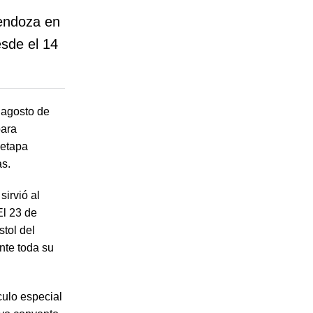
Mendoza en
sde el 14
e agosto de
para
 etapa
as.
sirvió al
El 23 de
tol del
nte toda su
culo especial