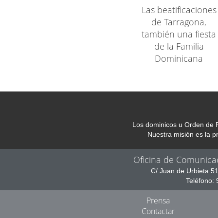
Las beatificaciones
de Tarragona,
también una fiesta
de la Familia
Dominicana
Los dominicos u Orden de P
Nuestra misión es la 
Oficina de Comunica
C/ Juan de Urbieta 5
Teléfono:
Prensa
Contactar