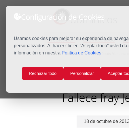
Configuración de Cookies
dominicos
Predicación
Espiritualidad
Es
Usamos cookies para mejorar su experiencia de navegaci
personalizados. Al hacer clic en “Aceptar todo” usted da
información en nuestra
Política de Cookies
.
Inicio
Noticias
Fallece fray Jesús Mendoza e
Rechazar todo
Personalizar
Aceptar to
Fallece fray 
18 de octubre de 201