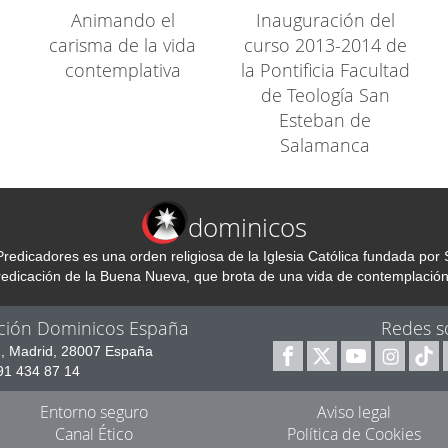
Animando el
Inauguración del
carisma de la vida
curso 2013-2014 de
contemplativa
la Pontificia Facultad
de Teología San
Esteban de
Salamanca
dominicos
redicadores es una orden religiosa de la Iglesia Católica fundada p
predicación de la Buena Nueva, que brota de una vida de contemplación
ción Dominicos España
Redes s
1, Madrid, 28007 España
 91 434 87 14
Entorno seguro
Aviso legal
Canal Ético
Política de Cookies