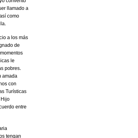
uyo convento
ser llamado a
, así como
la.
cio a los más
egnado de
os momentos
icas le
ás pobres.
su amada
enos con
as Turísticas
 Hijo
cuerdo entre
aria
dos tengan