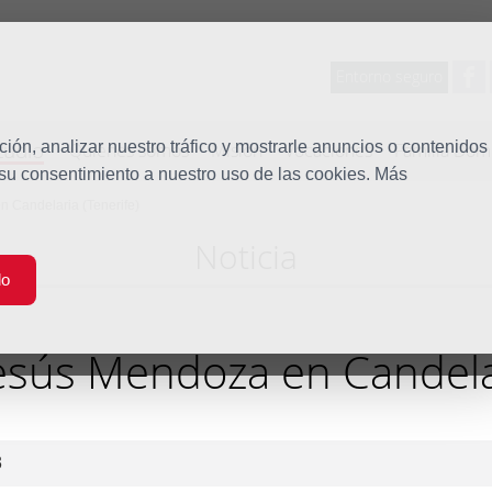
Entorno seguro
tudio
ón, analizar nuestro tráfico y mostrarle anuncios o contenidos
Quiénes somos
Misión
Vocaciones
Familia Dom
 su consentimiento a nuestro uso de las cookies. Más
n Candelaria (Tenerife)
Noticia
do
Jesús Mendoza en Candela
3