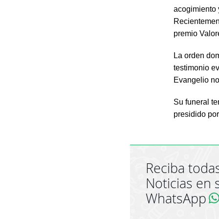
acogimiento 
Recientement
premio Valo
La orden domi
testimonio e
Evangelio no
Su funeral te
presidido po
Reciba todas
Noticias en 
WhatsApp