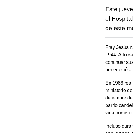
Este jueve
el Hospit
de este m
Fray Jesús na
1944. Allí r
continuar su
perteneció a 
En 1966 reali
ministerio d
diciembre de
barrio cande
vida numero
Incluso dura