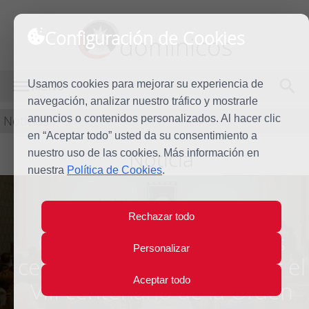
Configuración de Cookies
dominicos
Usamos cookies para mejorar su experiencia de
MENÚ
navegación, analizar nuestro tráfico y mostrarle
Noticias
anuncios o contenidos personalizados. Al hacer clic
en “Aceptar todo” usted da su consentimiento a
Noticia
nuestro uso de las cookies. Más información en
nuestra
Política de Cookies
.
Rechazar todo
Concluyen en Almería las
Personalizar
celebraciones jubilares por el
Aceptar todo
VIII centenario de la Orden