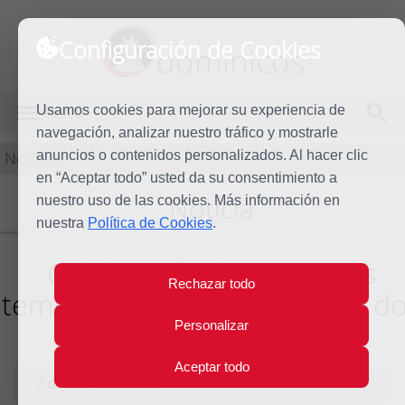
Configuración de Cookies
dominicos
Usamos cookies para mejorar su experiencia de
MENÚ
navegación, analizar nuestro tráfico y mostrarle
Noticias
anuncios o contenidos personalizados. Al hacer clic
en “Aceptar todo” usted da su consentimiento a
Noticia
nuestro uso de las cookies. Más información en
nuestra
Política de Cookies
.
Celebración de promesas
Rechazar todo
temporales y admisiones en d
fraternidades de Madrid
Personalizar
Aceptar todo
2 de mayo de 2013