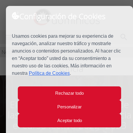
Configuración de Cookies
dominicos
Usamos cookies para mejorar su experiencia de
MENÚ
navegación, analizar nuestro tráfico y mostrarle
Noticias
anuncios o contenidos personalizados. Al hacer clic
en “Aceptar todo” usted da su consentimiento a
Noticia
nuestro uso de las cookies. Más información en
nuestra
Política de Cookies
.
Rechazar todo
El Centro Fray Bartolomé de
Personalizar
las Casas de La Habana inicia
Aceptar todo
el curso lectivo 2022- 2023