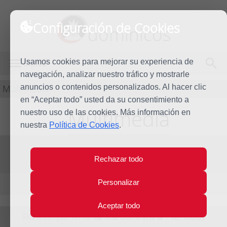
Configuración de Cookies
dominicos
Usamos cookies para mejorar su experiencia de
MENÚ
navegación, analizar nuestro tráfico y mostrarle
Multimedia
anuncios o contenidos personalizados. Al hacer clic
en “Aceptar todo” usted da su consentimiento a
Multimedia
nuestro uso de las cookies. Más información en
nuestra
Política de Cookies
.
Vídeos
Fotos
Audios
Rechazar todo
Personalizar
Elementos por página:
10
/
20
/
40
Aceptar todo
Filtrando por tema:
familia-dominicana
|
ver todos