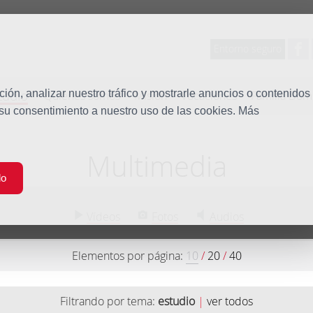
Entorno seguro
tudio
ón, analizar nuestro tráfico y mostrarle anuncios o contenidos
Quiénes somos
Misión
Vocaciones
Familia Dom
 su consentimiento a nuestro uso de las cookies. Más
Multimedia
do
Vídeos
Fotos
Audios
Elementos por página:
10
/
20
/
40
Filtrando por tema:
estudio
|
ver todos