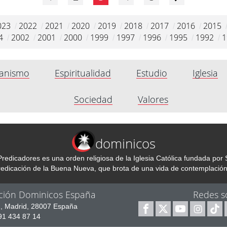
023
2022
2021
2020
2019
2018
2017
2016
2015
/
/
/
/
/
/
/
/
4
2002
2001
2000
1999
1997
1996
1995
1992
1
/
/
/
/
/
/
/
/
/
anismo
Espiritualidad
Estudio
Iglesia
Sociedad
Valores
dominicos
redicadores es una orden religiosa de la Iglesia Católica fundada p
predicación de la Buena Nueva, que brota de una vida de contemplación
ción Dominicos España
Redes s
1, Madrid, 28007 España
 91 434 87 14