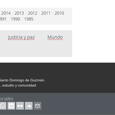
2014
2013
2012
2011
2010
/
/
/
/
/
/
991
1990
1985
/
/
Justicia y paz
Mundo
or Santo Domingo de Guzmán.
, estudio y comunidad.
ociales