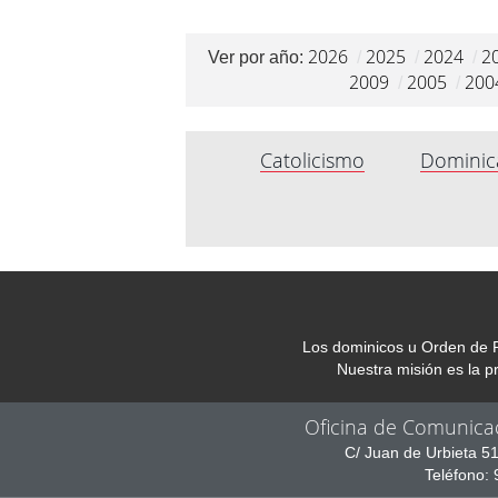
2026
2025
2024
2
Ver por año:
/
/
/
2009
2005
200
/
/
Catolicismo
Dominic
Los dominicos u Orden de P
Nuestra misión es la 
Oficina de Comunica
C/ Juan de Urbieta 5
Teléfono: