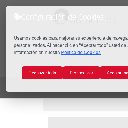
Configuración de Cookies
dominicos
Predicación
Espiritualidad
Es
Usamos cookies para mejorar su experiencia de navegaci
personalizados. Al hacer clic en “Aceptar todo” usted da
información en nuestra
Política de Cookies
.
Inicio
Multimedia
Rechazar todo
Personalizar
Aceptar to