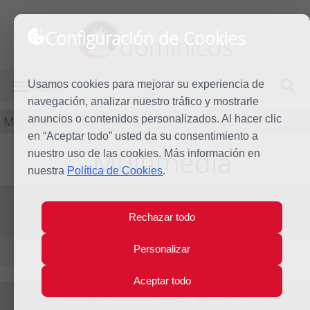
Configuración de Cookies
dominicos
Usamos cookies para mejorar su experiencia de
MENÚ
navegación, analizar nuestro tráfico y mostrarle
Multimedia
anuncios o contenidos personalizados. Al hacer clic
en “Aceptar todo” usted da su consentimiento a
Multimedia
nuestro uso de las cookies. Más información en
nuestra
Política de Cookies
.
Vídeos
Fotos
Audios
Rechazar todo
Personalizar
Elementos por página:
10
/
20
/
40
Aceptar todo
Filtrando por año:
2024
|
ver todos