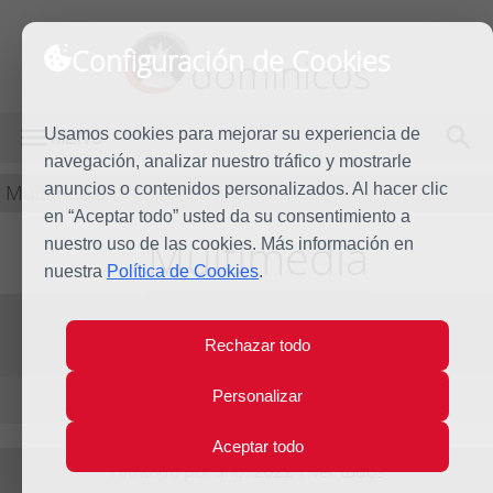
Configuración de Cookies
dominicos
Usamos cookies para mejorar su experiencia de
MENÚ
navegación, analizar nuestro tráfico y mostrarle
Multimedia
anuncios o contenidos personalizados. Al hacer clic
en “Aceptar todo” usted da su consentimiento a
Multimedia
nuestro uso de las cookies. Más información en
nuestra
Política de Cookies
.
Vídeos
Fotos
Audios
Rechazar todo
Personalizar
Elementos por página:
10
/
20
/
40
Aceptar todo
Filtrando por año:
2022
|
ver todos