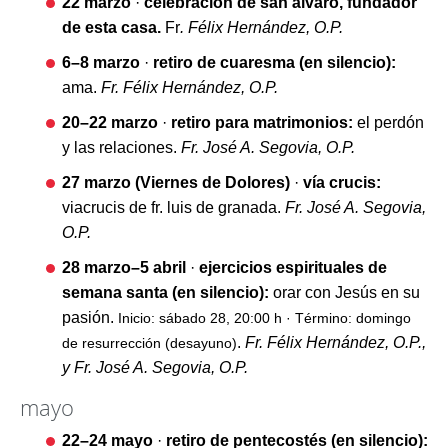
22 marzo
·
celebración de san álvaro, fundador
de esta casa.
Fr
. Félix Hernández, O.P.
6–8 marzo
·
retiro de cuaresma (en silencio):
ama.
Fr. Félix Hernández, O.P.
20–22 marzo
·
retiro para matrimonios:
el perdón
y las relaciones.
Fr. José A. Segovia, O.P.
27 marzo (Viernes de Dolores)
·
vía crucis:
viacrucis de fr. luis de granada.
Fr. José A. Segovia,
O.P.
28 marzo–5 abril
·
ejercicios espirituales de
semana santa (en silencio):
orar con Jesús en su
pasión.
Inicio: sábado 28, 20:00 h · Término: domingo
.
Fr. Félix Hernández, O.P.,
de resurrección (desayuno)
y Fr. José A. Segovia, O.P.
mayo
22–24 mayo
·
retiro de pentecostés (en silencio):