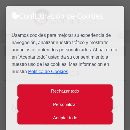
Configuración de Cookies
dominicos
Usamos cookies para mejorar su experiencia de
MENÚ
navegación, analizar nuestro tráfico y mostrarle
Agenda
anuncios o contenidos personalizados. Al hacer clic
en “Aceptar todo” usted da su consentimiento a
nuestro uso de las cookies. Más información en
Agenda
nuestra
Política de Cookies
.
Rechazar todo
Retiro de Adviento (en
Personalizar
silencio)
Aceptar todo