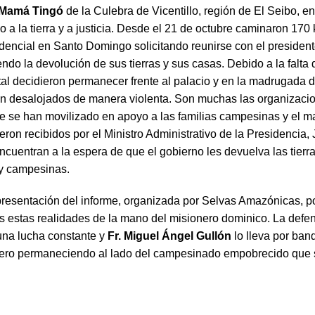
 Mamá Tingó
de la Culebra de Vicentillo, región de El Seibo, e
o a la tierra y a justicia. Desde el 21 de octubre caminaron 170
idencial en Santo Domingo solicitando reunirse con el president
ndo la devolución de sus tierras y sus casas. Debido a la falta
l decidieron permanecer frente al palacio y en la madrugada d
on desalojados de manera violenta. Son muchas las organizaci
e se han movilizado en apoyo a las familias campesinas y el m
eron recibidos por el Ministro Administrativo de la Presidencia
ncuentran a la espera de que el gobierno les devuelva las tierra
y campesinas.
resentación del informe, organizada por Selvas Amazónicas, 
s estas realidades de la mano del misionero dominico. La defen
una lucha constante y
Fr. Miguel Ángel Gullón
lo lleva por ban
ero permaneciendo al lado del campesinado empobrecido que s