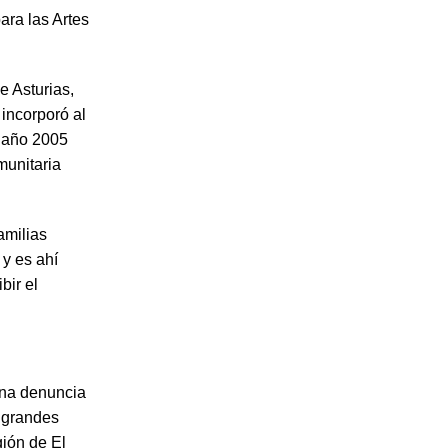
ara las Artes
e Asturias,
 incorporó al
l año 2005
munitaria
amilias
y es ahí
bir el
una denuncia
y grandes
gión de El