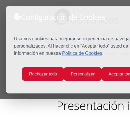
Configuración de Cookies
dominicos
Predicación
Espiritualidad
Es
Usamos cookies para mejorar su experiencia de navegaci
personalizados. Al hacer clic en “Aceptar todo” usted da
información en nuestra
Política de Cookies
.
Inicio
Agenda
Presentación informe “Flores d
Rechazar todo
Personalizar
Aceptar to
Presentación i