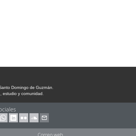
or Santo Domingo de Guzmán.
, estudio y comunidad.
ociales
Correo web