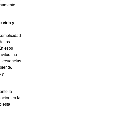
echamente
 vida y
 complicidad
de los
En esos
avitud, ha
nsecuencias
biente,
s y
ante la
ración en la
o esta