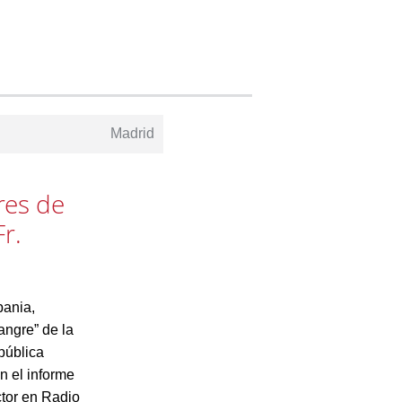
Madrid
res de
r.
pania,
angre” de la
pública
n el informe
ctor en Radio