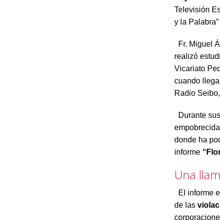
Televisión E
y la Palabra”
Fr. Miguel Á
realizó estud
Vicariato Pe
cuando llega
Radio Seibo, 
Durante sus
empobrecidas
donde ha pod
informe
“Flor
Una llam
El informe e
de las
viola
corporacione