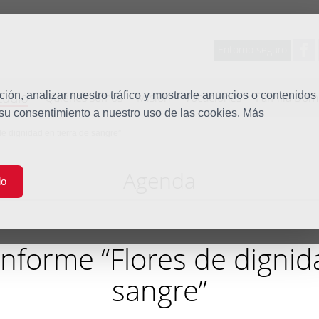
Entorno seguro
tudio
ón, analizar nuestro tráfico y mostrarle anuncios o contenidos
Quiénes somos
Misión
Vocaciones
Familia Dom
 su consentimiento a nuestro uso de las cookies. Más
e dignidad en tierra de sangre”
Agenda
do
nforme “Flores de dignid
sangre”