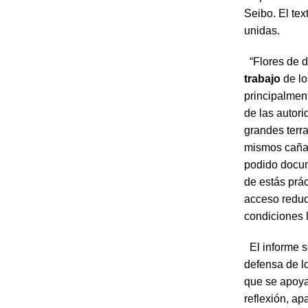
Seibo. El tex
unidas.
“Flores de di
trabajo
de lo
principalmen
de las autori
grandes terr
mismos cañav
podido docum
de estás prá
acceso reduc
condiciones 
El informe s
defensa de l
que se apoya
reflexión, ap