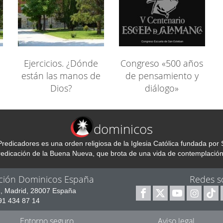
Ejercicios. ¿Dónde
Congreso «500 años
están las manos de
de pensamiento y
Dios?
diálogo»
dominicos
redicadores es una orden religiosa de la Iglesia Católica fundada p
predicación de la Buena Nueva, que brota de una vida de contemplación
ción Dominicos España
Redes s
1, Madrid, 28007 España
 91 434 87 14
Entorno seguro
Aviso legal