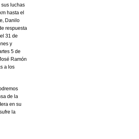
n sus luchas
 km hasta el
e, Danilo
 de respuesta
el 31 de
ones y
artes 5 de
, José Ramón
s a los
podremos
sa de la
dera en su
ufre la