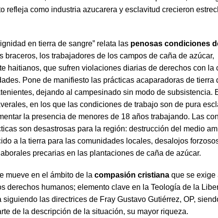
to refleja como industria azucarera y esclavitud crecieron estr
gnidad en tierra de sangre” relata las
penosas condiciones de
s braceros, los trabajadores de los campos de caña de azúcar,
te haitianos, que sufren violaciones diarias de derechos con la
dades. Pone de manifiesto las prácticas acaparadoras de tierra 
atenientes, dejando al campesinado sin modo de subsistencia. 
erales, en los que las condiciones de trabajo son de pura escl
entar la presencia de menores de 18 años trabajando. Las co
cticas son desastrosas para la región: destrucción del medio am
ido a la tierra para las comunidades locales, desalojos forzoso
laborales precarias en las plantaciones de caña de azúcar.
e mueve en el ámbito de la
compasión cristiana
que se exige 
os derechos humanos; elemento clave en la Teología de la Libe
 siguiendo las directrices de Fray Gustavo Gutiérrez, OP, siend
arte de la descripción de la situación, su mayor riqueza.