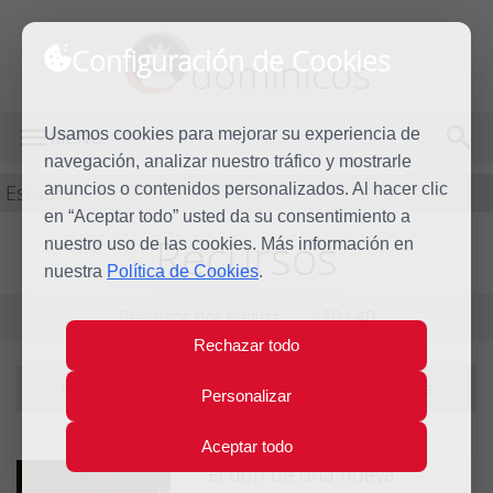
Configuración de Cookies
dominicos
Usamos cookies para mejorar su experiencia de
MENÚ
navegación, analizar nuestro tráfico y mostrarle
Estudio
anuncios o contenidos personalizados. Al hacer clic
en “Aceptar todo” usted da su consentimiento a
Recursos
nuestro uso de las cookies. Más información en
nuestra
Política de Cookies
.
Recursos por página:
10
/
20
/
40
Rechazar todo
Filtrando por tema:
vida-consagrada
|
ver todos
Personalizar
Aceptar todo
El don de una nueva