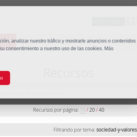
Entorno seguro
tudio
ón, analizar nuestro tráfico y mostrarle anuncios o contenidos
Quiénes somos
Misión
Vocaciones
Familia Dom
 su consentimiento a nuestro uso de las cookies. Más
Recursos
do
Recursos por página:
10
/
20
/
40
Filtrando por tema:
sociedad-y-valores