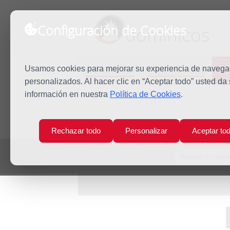
Configuración de Cookies
dominicos
Predicación
Espiritualidad
Es
Usamos cookies para mejorar su experiencia de navegaci
personalizados. Al hacer clic en “Aceptar todo” usted da
información en nuestra
Política de Cookies
.
Inicio
Estudio
Recursos
Rechazar todo
Personalizar
Aceptar to