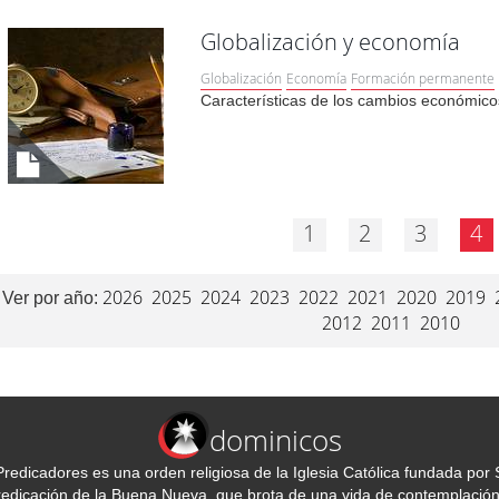
Globalización y economía
Globalización
Economía
Formación permanente
Características de los cambios económicos
1
2
3
4
2026
2025
2024
2023
2022
2021
2020
2019
Ver por año:
2012
2011
2010
dominicos
redicadores es una orden religiosa de la Iglesia Católica fundada p
predicación de la Buena Nueva, que brota de una vida de contemplación