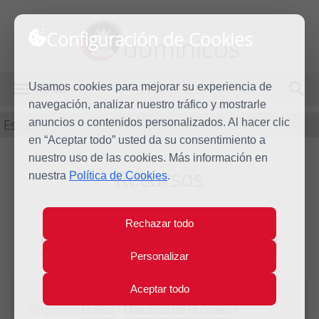
Configuración de Cookies
dominicos
Usamos cookies para mejorar su experiencia de
MENÚ
navegación, analizar nuestro tráfico y mostrarle
Estudio
anuncios o contenidos personalizados. Al hacer clic
en “Aceptar todo” usted da su consentimiento a
nuestro uso de las cookies. Más información en
Recursos
nuestra
Política de Cookies
.
Rechazar todo
Sobre la formación
Personalizar
Aceptar todo
30 de marzo de 2017
Etiquetas:
Frailes
/
Maestros de la orden
/