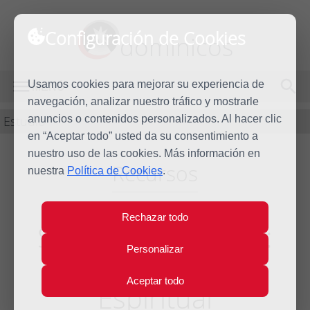
Configuración de Cookies
dominicos
Usamos cookies para mejorar su experiencia de
MENÚ
navegación, analizar nuestro tráfico y mostrarle
Estudio
anuncios o contenidos personalizados. Al hacer clic
en “Aceptar todo” usted da su consentimiento a
nuestro uso de las cookies. Más información en
Recursos
nuestra
Política de Cookies
.
Rechazar todo
San Vicente Ferrer:
Personalizar
Tratado de la Vida
Aceptar todo
Espiritual