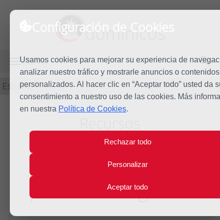
Configuración de Cookies
dominicos
Usamos cookies para mejorar su experiencia de navegac
MENÚ
analizar nuestro tráfico y mostrarle anuncios o contenidos
Estudio
personalizados. Al hacer clic en “Aceptar todo” usted da s
consentimiento a nuestro uso de las cookies. Más inform
en nuestra
Política de Cookies
.
Recursos
Rechazar todo
La asfixia de los
Personalizar
pueblos indígenas
Aceptar todo