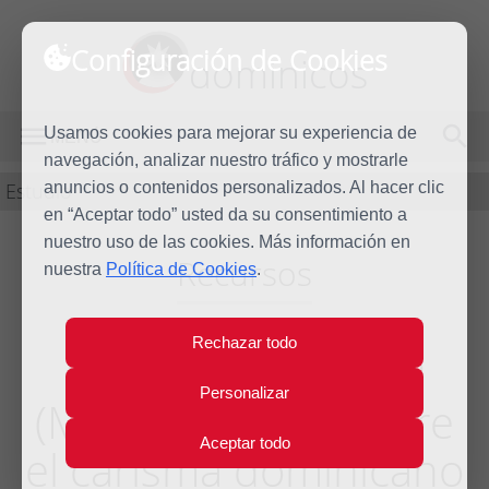
Configuración de Cookies
dominicos
Usamos cookies para mejorar su experiencia de
MENÚ
navegación, analizar nuestro tráfico y mostrarle
Estudio
anuncios o contenidos personalizados. Al hacer clic
en “Aceptar todo” usted da su consentimiento a
nuestro uso de las cookies. Más información en
Recursos
nuestra
Política de Cookies
.
Rechazar todo
Raquel Gil Mas OP
Personalizar
(Mesa redonda sobre
Aceptar todo
el carisma dominicano