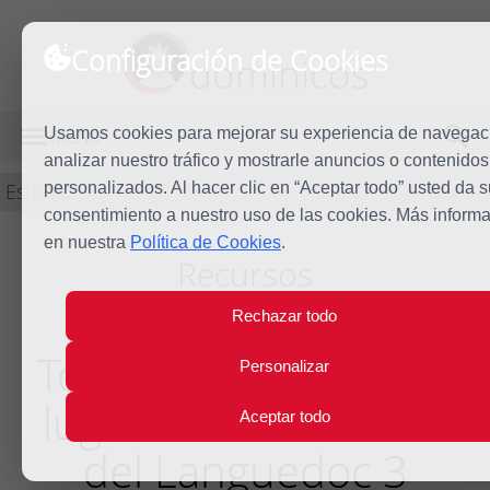
Configuración de Cookies
dominicos
Usamos cookies para mejorar su experiencia de navegac
MENÚ
analizar nuestro tráfico y mostrarle anuncios o contenidos
Estudio
personalizados. Al hacer clic en “Aceptar todo” usted da s
consentimiento a nuestro uso de las cookies. Más inform
en nuestra
Política de Cookies
.
Recursos
Rechazar todo
Toulouse - Visita a los
Personalizar
lugares dominicanos
Aceptar todo
del Languedoc 3