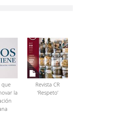
s que
Revista CR
novar la
‘Respeto’
ación
iana