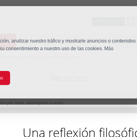
Entorno seguro
tudio
ón, analizar nuestro tráfico y mostrarle anuncios o contenidos
Quiénes somos
Misión
Vocaciones
Familia Dom
 su consentimiento a nuestro uso de las cookies. Más
sófica sobre la cultura actual, por fr Moisés Pérez
Recursos
do
Una reflexión filosófi