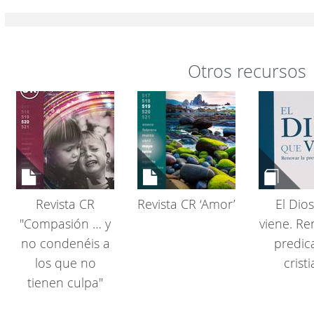
Otros recursos
Revista CR
Revista CR ‘Amor’
El Dio
"Compasión … y
viene. Re
no condenéis a
predic
los que no
crist
tienen culpa"