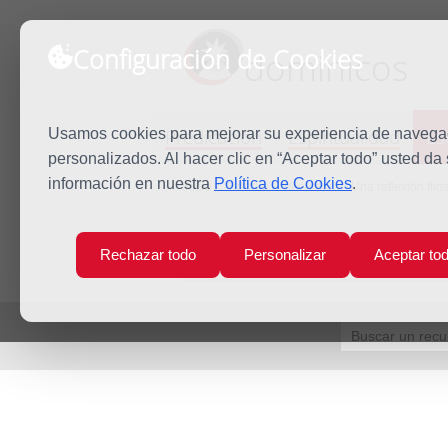
Configuración de Cookies
dominicos
Predicación
Espiritualidad
Es
Usamos cookies para mejorar su experiencia de navegaci
personalizados. Al hacer clic en “Aceptar todo” usted da
información en nuestra
Política de Cookies
.
Inicio
Estudio
Recursos
Una reflexión filo
Rechazar todo
Personalizar
Aceptar to