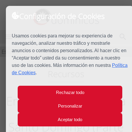
Configuración de Cookies
dominicos
Usamos cookies para mejorar su experiencia de
MENÚ
navegación, analizar nuestro tráfico y mostrarle
Estudio
anuncios o contenidos personalizados. Al hacer clic en
“Aceptar todo” usted da su consentimiento a nuestro
uso de las cookies. Más información en nuestra
Política
Recursos
de Cookies
.
Rechazar todo
En el Languedoc - Vida
Personalizar
y espiritualidad de
Aceptar todo
Santo Domingo (Parte