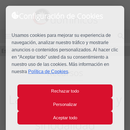
Configuración de Cookies
dominicos
Usamos cookies para mejorar su experiencia de
MENÚ
navegación, analizar nuestro tráfico y mostrarle
Estudio
anuncios o contenidos personalizados. Al hacer clic
en “Aceptar todo” usted da su consentimiento a
nuestro uso de las cookies. Más información en
Recursos
nuestra
Política de Cookies
.
Rechazar todo
La Eucaristía, fuente y
Personalizar
paradigma de la
Aceptar todo
sinodalidad