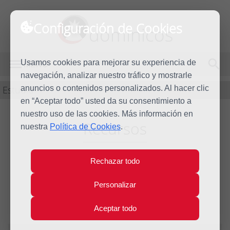
Configuración de Cookies
dominicos
Usamos cookies para mejorar su experiencia de
MENÚ
navegación, analizar nuestro tráfico y mostrarle
Estudio
anuncios o contenidos personalizados. Al hacer clic
en “Aceptar todo” usted da su consentimiento a
nuestro uso de las cookies. Más información en
Recursos
nuestra
Política de Cookies
.
Rechazar todo
Inculturación y
Personalizar
cristianismo.
Aceptar todo