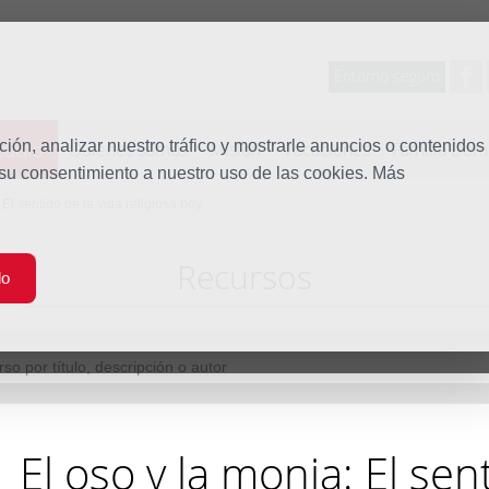
Entorno seguro
tudio
ón, analizar nuestro tráfico y mostrarle anuncios o contenidos
Quiénes somos
Misión
Vocaciones
Familia Dom
 su consentimiento a nuestro uso de las cookies. Más
 El sentido de la vida religiosa hoy
Recursos
do
El oso y la monja: El sen