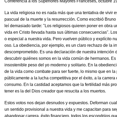
Conferencia a los Superiores Mayores Franceses, octubre 1
La vida religiosa no es nada más que una tentativa de vivir esta
pascual de la muerte y la resurrección. Como escribió Bruno
leí demasiado tarde: "Los religiosos quieren poner en obra u
vida en Cristo llevada hasta sus últimas consecuencias". Los
o especial a nuestra vida. Pero vuelven público y explícito nu
oso. La obediencia, por ejemplo, es un claro rechazo de la i
descomprometido. Es una declaración de nuestra intención de 
descubrir quiénes somos en la vida común de hermanos. Es 
insostenible peso del yo moderno y solitario. En la obedien
de la vida como combate para ser fuerte, lo mismo que en l
públicamente a la lucha competitiva por el éxito, a la carrer
consumo. En la castidad aceptamos que la fertilidad más p
tener es la del Dios creador que resucita a los muertos.
Estos votos nos dejan desnudos y expuestos. Deforman cualqu
un sentido provisional a nuestra vida y me capacitan para s
abandonar carrera, éxito financiero, todos los escondrijos q