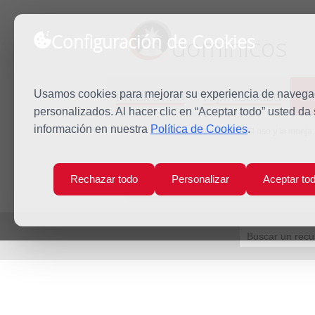
Configuración de Cookies
dominicos
Predicación
Espiritualidad
Es
Usamos cookies para mejorar su experiencia de navegaci
personalizados. Al hacer clic en “Aceptar todo” usted da
información en nuestra
Política de Cookies
.
Inicio
Estudio
Recursos
El oso y la monja:
Rechazar todo
Personalizar
Aceptar to