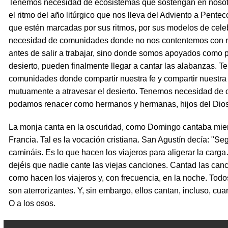
Tenemos necesidad de ecosistemas que sostengan en nosotro
el ritmo del año litúrgico que nos lleva del Adviento a Pen
que estén marcadas por sus ritmos, por sus modelos de cel
necesidad de comunidades donde no nos contentemos con r
antes de salir a trabajar, sino donde somos apoyados como p
desierto, pueden finalmente llegar a cantar las alabanzas. 
comunidades donde compartir nuestra fe y compartir nuestra
mutuamente a atravesar el desierto. Tenemos necesidad de
podamos renacer como hermanos y hermanas, hijos del Dios
La monja canta en la oscuridad, como Domingo cantaba mien
Francia. Tal es la vocación cristiana. San Agustín decía: "S
camináis. Es lo que hacen los viajeros para aligerar la car
dejéis que nadie cante las viejas canciones. Cantad las can
como hacen los viajeros y, con frecuencia, en la noche. Todo
son aterrorizantes. Y, sin embargo, ellos cantan, incluso, cu
O a los osos.