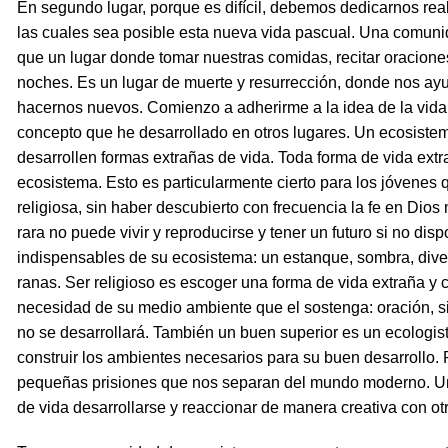
En segundo lugar, porque es difícil, debemos dedicarnos re
las cuales sea posible esta nueva vida pascual. Una comuni
que un lugar donde tomar nuestras comidas, recitar oraciones
noches. Es un lugar de muerte y resurrección, donde nos a
hacernos nuevos. Comienzo a adherirme a la idea de la vida
concepto que he desarrollado en otros lugares. Un ecosistem
desarrollen formas extrañas de vida. Toda forma de vida ext
ecosistema. Esto es particularmente cierto para los jóvenes 
religiosa, sin haber descubierto con frecuencia la fe en Dio
rara no puede vivir y reproducirse y tener un futuro si no di
indispensables de su ecosistema: un estanque, sombra, diver
ranas. Ser religioso es escoger una forma de vida extraña y
necesidad de su medio ambiente que el sostenga: oración, si
no se desarrollará. También un buen superior es un ecologi
construir los ambientes necesarios para su buen desarrollo.
pequeñas prisiones que nos separan del mundo moderno. Un
de vida desarrollarse y reaccionar de manera creativa con ot