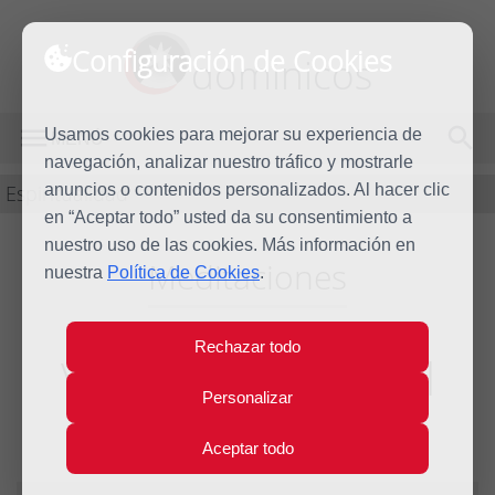
Configuración de Cookies
dominicos
Usamos cookies para mejorar su experiencia de
MENÚ
navegación, analizar nuestro tráfico y mostrarle
Espiritualidad
anuncios o contenidos personalizados. Al hacer clic
en “Aceptar todo” usted da su consentimiento a
nuestro uso de las cookies. Más información en
Meditaciones
nuestra
Política de Cookies
.
Rechazar todo
Vosotros buscad el
Personalizar
reino
Aceptar todo