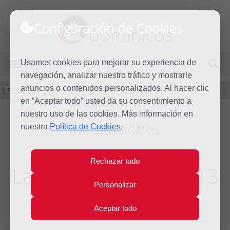
Configuración de Cookies
dominicos
Usamos cookies para mejorar su experiencia de
MENÚ
navegación, analizar nuestro tráfico y mostrarle
Espiritualidad
anuncios o contenidos personalizados. Al hacer clic
en “Aceptar todo” usted da su consentimiento a
nuestro uso de las cookies. Más información en
Meditaciones
nuestra
Política de Cookies
.
Rechazar todo
La oración, Sermón 13
Personalizar
de Juan Taulero
Aceptar todo