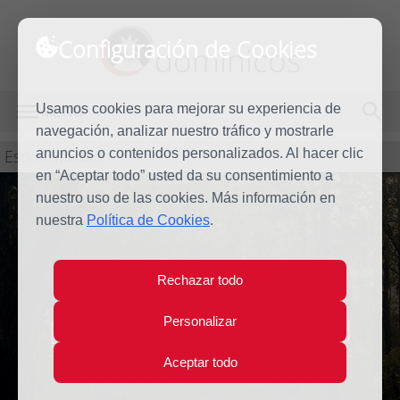
Configuración de Cookies
dominicos
Usamos cookies para mejorar su experiencia de
MENÚ
navegación, analizar nuestro tráfico y mostrarle
Espiritualidad
anuncios o contenidos personalizados. Al hacer clic
en “Aceptar todo” usted da su consentimiento a
nuestro uso de las cookies. Más información en
nuestra
Política de Cookies
.
Rechazar todo
El amor y la humildad
Personalizar
Aceptar todo