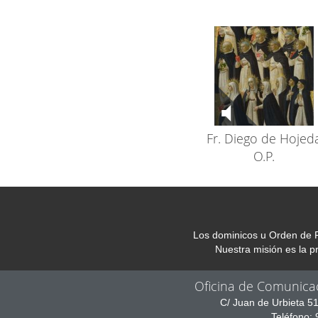
Fr. Diego de Hojed
O.P.
Los dominicos u Orden de P
Nuestra misión es la 
Oficina de Comunica
C/ Juan de Urbieta 5
Teléfono: