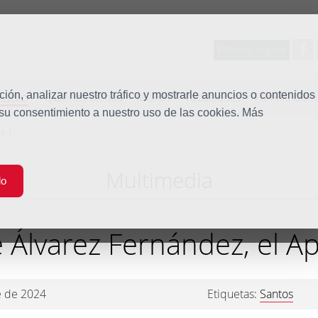
Entorno seguro
tudio
ón, analizar nuestro tráfico y mostrarle anuncios o contenidos
Quiénes somos
Misión
Vocaciones
Familia Dom
 su consentimiento a nuestro uso de las cookies. Más
ne 1
Multimedia
do
é Álvarez Fernández, el A
e de 2024
Etiquetas:
Santos