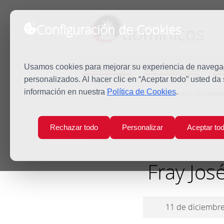
Configuración de Cookies
dominicos
Predicación
Espiritualidad
Es
Usamos cookies para mejorar su experiencia de navegaci
personalizados. Al hacer clic en “Aceptar todo” usted da
información en nuestra
Política de Cookies
.
Inicio
Fray José Álvarez Fernández, el Apakto
Rechazar todo
Personalizar
Aceptar to
Fray Jos
11 de diciembr