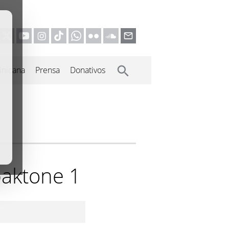
inicana
Prensa
Donativos
paktone 1