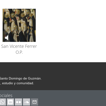
San Vicente Ferrer
O.P.
or Santo Domingo de Guzmán.
, estudio y comunidad.
ociales