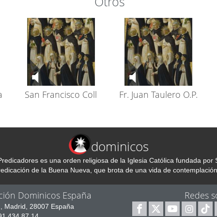
Otros
a
San Francisco Coll
Fr. Juan Taulero O.P.
dominicos
redicadores es una orden religiosa de la Iglesia Católica fundada p
predicación de la Buena Nueva, que brota de una vida de contemplación
ción Dominicos España
Redes s
1, Madrid, 28007 España
 91 434 87 14