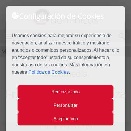
Configuración de Cookies
dominicos
Usamos cookies para mejorar su experiencia de
MENÚ
navegación, analizar nuestro tráfico y mostrarle
Multimedia
anuncios o contenidos personalizados. Al hacer clic
en “Aceptar todo” usted da su consentimiento a
nuestro uso de las cookies. Más información en
Multimedia
nuestra
Política de Cookies
.
Fr. Bartolomé Carranza
Rechazar todo
de Miranda O.P.
Personalizar
Aceptar todo
11 de diciembre de 2024