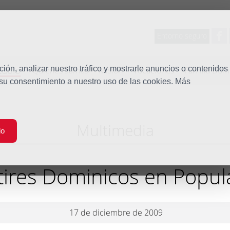
Entorno seguro
tudio
ón, analizar nuestro tráfico y mostrarle anuncios o contenidos
Quiénes somos
Misión
Vocaciones
Familia Dom
 su consentimiento a nuestro uso de las cookies. Más
Multimedia
do
ires Dominicos en Popul
17 de diciembre de 2009