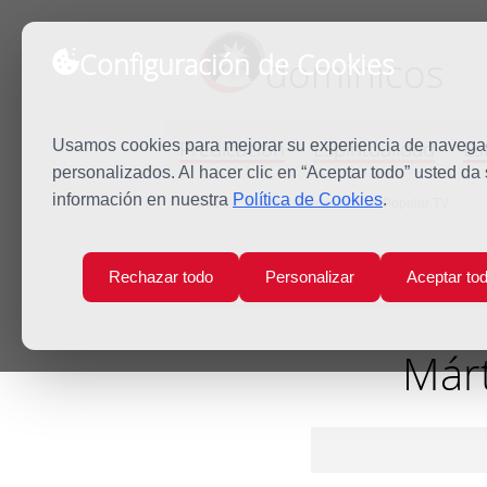
Configuración de Cookies
dominicos
Predicación
Espiritualidad
Es
Usamos cookies para mejorar su experiencia de navegaci
personalizados. Al hacer clic en “Aceptar todo” usted da
información en nuestra
Política de Cookies
.
Inicio
Mártires Dominicos en Popular TV
Rechazar todo
Personalizar
Aceptar to
Márt