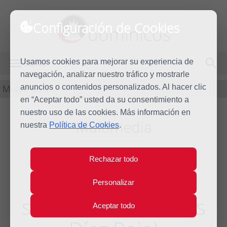
Configuración de Cookies
dominicos
Usamos cookies para mejorar su experiencia de
MENÚ
navegación, analizar nuestro tráfico y mostrarle
Multimedia
anuncios o contenidos personalizados. Al hacer clic
en “Aceptar todo” usted da su consentimiento a
nuestro uso de las cookies. Más información en
Multimedia
nuestra
Política de Cookies
.
«Evangelización de
Rechazar todo
América: luces y
Personalizar
sombras» (Fr. Carlos
Aceptar todo